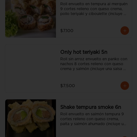
Roll envuelto en tempura al merquén 
9 cortes relleno con queso crema, 
pollo teriyaki y ciboulette (incluye 
una salsa soya y un palito).
$7.100
Only hot teriyaki 5n
Roll sin arroz envuelto en panko con 
nachos 8 cortes relleno con queso 
crema y salmón (incluye una salsa 
soya y un palito).
$7.500
Shake tempura smoke 6n
Roll envuelto en salmón tempura 9 
cortes relleno con queso crema, 
palta y salmón ahumado (incluye una 
salsa soya y un palito).