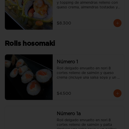
y topping de almendras relleno con 
queso crema, almendras tostadas y 
camarón apanado (incluye una salsa 
soya y un palito).
$8.300
Rolls hosomaki
Número 1
Roll delgado envuelto en nori 8 
cortes relleno de salmón y queso 
crema (incluye una salsa soya y un 
palito).
$4.500
Número 1a
Roll delgado envuelto en nori 8 
cortes relleno de salmón y palta 