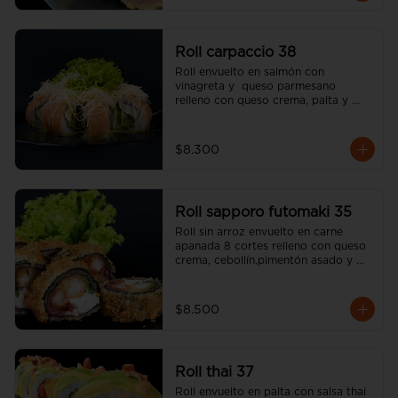
Roll carpaccio 38
Roll envuelto en salmón con 
vinagreta y  queso parmesano 
relleno con queso crema, palta y 
alcaparras (incluye una salsa soya y 
un palito).
$8.300
Roll sapporo futomaki 35
Roll sin arroz envuelto en carne 
apanada 8 cortes relleno con queso 
crema, cebollín,pimentón asado y 
camarón apanado (incluye una salsa 
soya y un palito).
$8.500
Roll thai 37
Roll envuelto en palta con salsa thai 