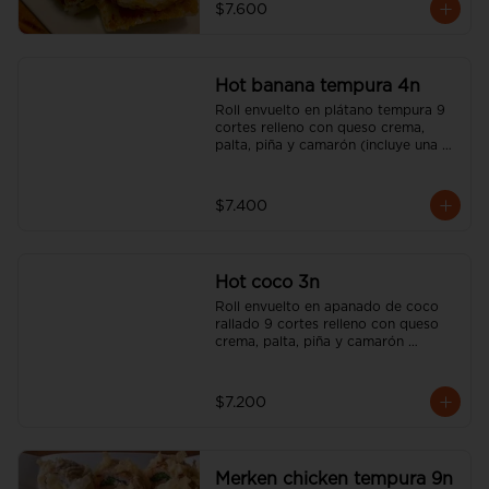
$7.600
Hot banana tempura 4n
Roll envuelto en plátano tempura 9 
cortes relleno con queso crema, 
palta, piña y camarón (incluye una 
salsa soya y un palito).
$7.400
Hot coco 3n
Roll envuelto en apanado de coco 
rallado 9 cortes relleno con queso 
crema, palta, piña y camarón 
(incluye una salsa soya y un palito).
$7.200
Merken chicken tempura 9n