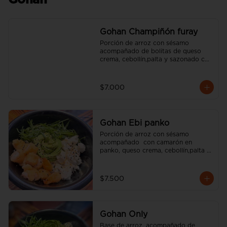
Gohan
Gohan Champiñón furay
Porción de arroz con sésamo 
acompañado de bolitas de queso 
crema, cebollín,palta y sazonado con 
aceite de sésamo. (incluye una salsa 
soya y un palito).
$7.000
Gohan Ebi panko
Porción de arroz con sésamo 
acompañado  con camarón en 
panko, queso crema, cebollín,palta y 
sazonado con aceite de sésamo. 
(incluye una salsa soya y un palito).
$7.500
Gohan Only
Base de arroz, acompañado de 