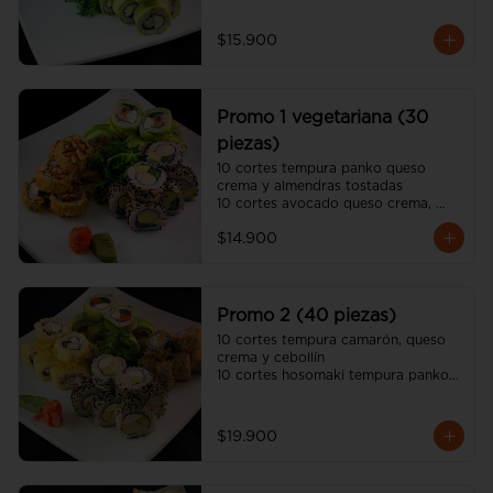
10 cortes california sésamo 
kanikama, queso crema y palta

$15.900
(incluye 2 salsa soya y una salsa 
unagui, 2 palitos)
Promo 1 vegetariana (30
piezas)
10 cortes tempura panko queso 
crema y almendras tostadas

10 cortes avocado queso crema, 
champiñon tempura y ciboulette

$14.900
10 cortes california sésamo palmito, 
palta y espárrago

(incluye dos salsa soya y dos salsa 
unagui, 2 palitos)
Promo 2 (40 piezas)
10 cortes tempura camarón, queso 
crema y cebollín

10 cortes hosomaki tempura panko 
queso crema y pollo

10 cortes avocado salmón, queso 
crema y ciboulette

$19.900
10 cortes california sésamo pollo 
teriyaki, queso crema y palta

(incluye dos salsa soya y dos salsa 