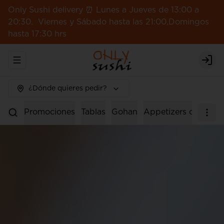
Only Sushi delivery ⏰ Lunes a Jueves de 13:00 a
20:30. Viernes y Sábado hasta las 21:00,Domingos
hasta 17:30 hrs
Abrir menu de navegación
Logi
¿Dónde quieres pedir?
Promociones
Tablas
Gohan
Appetizers calientes