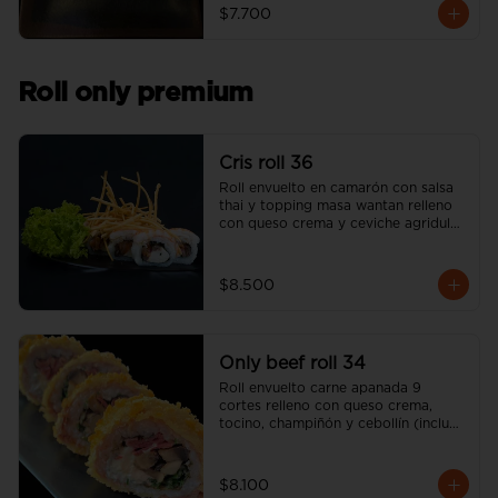
$7.700
Roll only premium
Cris roll 36
Roll envuelto en camarón con salsa 
thai y topping masa wantan relleno 
con queso crema y ceviche agridulce 
de salmón (incluye una salsa soya y 
un palito).
$8.500
Only beef roll 34
Roll envuelto carne apanada 9 
cortes relleno con queso crema, 
tocino, champiñón y cebollín (incluye 
una salsa soya y un palito).
$8.100