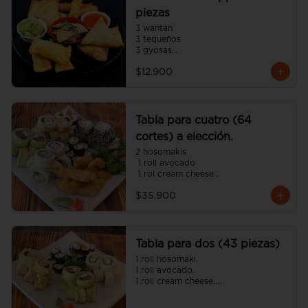
piezas
3 wantan

3 tequeños

3 gyosas

3 empanadas japonesa

$12.900
3 camarón panko
Tabla para cuatro (64
cortes) a elección.
2 hosomakis

 1 roll avocado

 1 rol cream cheese

 1 roll tempura

$35.900
 1 roll california

 8 camarón panko

 4 gyosas 

(incluye cinco salsa soya y dos 
unagui 4 palitos).
Tabla para dos (43 piezas)
1 roll hosomaki.

1 roll avocado.

1 roll cream cheese.

1 roll tempura.

8 gyosas