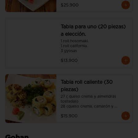
$25.900
Tabla para uno (20 piezas)
a elección.
1 roll hosomaki.

1 roll california.

3 gyosas
$13.900
Tabla roll caliente (30
piezas)
27 ( queso crema y almendras 
tostadas)

28 (queso crema, camarón y 
cebollín)

$15.900
29 (queso crema, pollo y ciboulette)