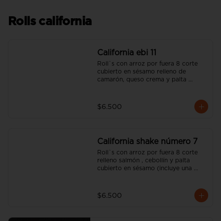
Rolls california
California ebi 11
Roll`s con arroz por fuera 8 corte 
cubierto en sésamo relleno de  
camarón, queso crema y palta 
(incluye una salsa soya y un palito).
$6.500
California shake número 7
Roll`s con arroz por fuera 8 corte 
relleno salmón , cebollín y palta  
cubierto en sésamo (incluye una 
salsa soya y un palito).
$6.500