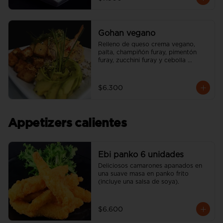
Gohan vegano
Relleno de queso crema vegano, 
palta, champiñón furay, pimentón 
furay, zucchini furay y cebolla 
morada furay. (incluye una salsa soya 
y un palito).
$6.300
Appetizers calientes
Ebi panko 6 unidades
Deliciosos camarones apanados en 
una suave masa en panko frito 
(incluye una salsa de soya).
$6.600