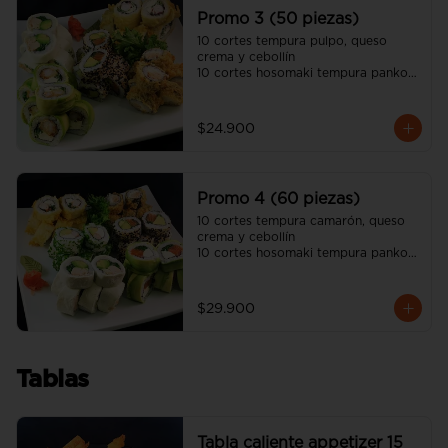
unagui, 2 palitos)
Promo 3 (50 piezas)
10 cortes tempura pulpo, queso 
crema y cebollín

10 cortes hosomaki tempura panko 
queso crema y pollo

10 cortes avocado camarón 
tempura, queso crema y cebollín

$24.900
10 cortes california sésamo salmón, 
palta y cebollín

10 cortes cream cheese pollo 
teriyaki, palta y ciboulette

Promo 4 (60 piezas)
(incluye tres salsa soya y dos salsa 
unagui, 3 palitos)
10 cortes tempura camarón, queso 
crema y cebollín

10 cortes hosomaki tempura panko 
queso crema y pollo

10 cortes avocado salmón, queso 
crema y ciboulette

$29.900
10 cortes california sésamo salmón, 
palta y cebollín

10 cortes cream cheese pollo 
teriyaki, palta y ciboulette

Tablas
10 cortes california ciboulette 
camarón, queso crema y palta

(incluye cuatro salsa soya y dos 
salsa unagui, 4 palitos)
Tabla caliente appetizer 15