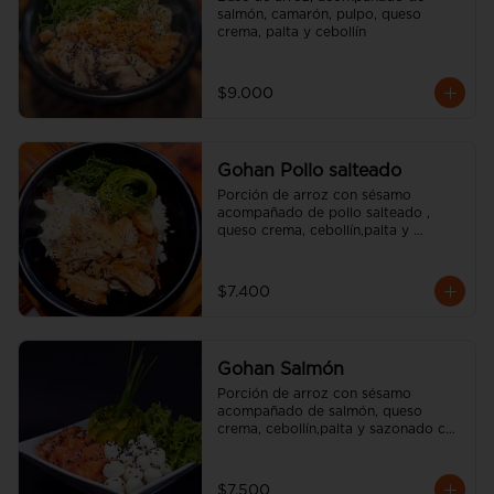
salmón, camarón, pulpo, queso 
crema, palta y cebollín
$9.000
Gohan Pollo salteado
Porción de arroz con sésamo 
acompañado de pollo salteado , 
queso crema, cebollín,palta y 
sazonado con aceite de sésamo. 
(incluye una salsa soya y un palito).
$7.400
Gohan Salmón
Porción de arroz con sésamo 
acompañado de salmón, queso 
crema, cebollín,palta y sazonado con 
aceite de sésamo. (incluye una salsa 
soya y un palito).
$7.500