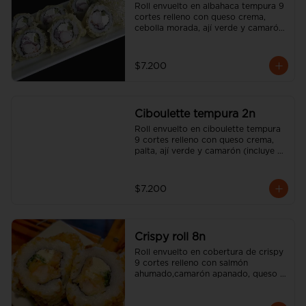
Roll envuelto en albahaca tempura 9 
cortes relleno con queso crema, 
cebolla morada, ají verde y camarón 
(incluye una salsa soya y un palito).
$7.200
Ciboulette tempura 2n
Roll envuelto en ciboulette tempura 
9 cortes relleno con queso crema, 
palta, ají verde y camarón (incluye 
una salsa soya y un palito).
$7.200
Crispy roll 8n
Roll envuelto en cobertura de crispy 
9 cortes relleno con salmón 
ahumado,camarón apanado, queso 
crema, sésamo tostado y cebollín  
(incluye una salsa soya y un palito).