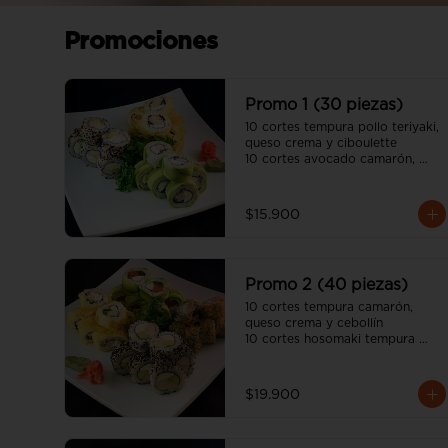
Promociones
Promo 1 (30 piezas)
10 cortes tempura pollo teriyaki, 
queso crema y ciboulette 

10 cortes avocado camarón, 
queso crema y cebollín

10 cortes california sésamo 
kanikama, queso crema y palta

$15.900
(incluye 2 salsa soya y una salsa 
unagui, 2 palitos)
Promo 2 (40 piezas)
10 cortes tempura camarón, 
queso crema y cebollín

10 cortes hosomaki tempura 
panko queso crema y pollo

10 cortes avocado salmón, 
queso crema y ciboulette

$19.900
10 cortes california sésamo pollo 
teriyaki, queso crema y palta

(incluye dos salsa soya y dos 