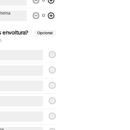
0
teína
0
 envoltura?
Opcional
Empanada camarón
1
queso
Empanadas japonesas 6 
unidades (incluye una salsa de 
soya).
$7.200
Empanada mechada
queso
Empanadas japonesas 6 
unidades (incluye una salsa de 
soya).
$7.200
ma