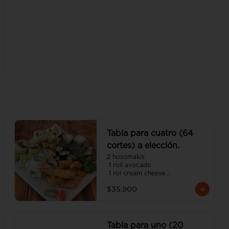
teriyaki, palta y ciboulette

(incluye tres salsa soya y dos 
salsa unagui, 3 palitos)
Tabla para cuatro (64
cortes) a elección.
2 hosomakis

 1 roll avocado

 1 rol cream cheese

 1 roll tempura

$35.900
 1 roll california

 8 camarón panko

 4 gyosas 

(incluye cinco salsa soya y dos 
unagui 4 palitos).
Tabla para uno (20