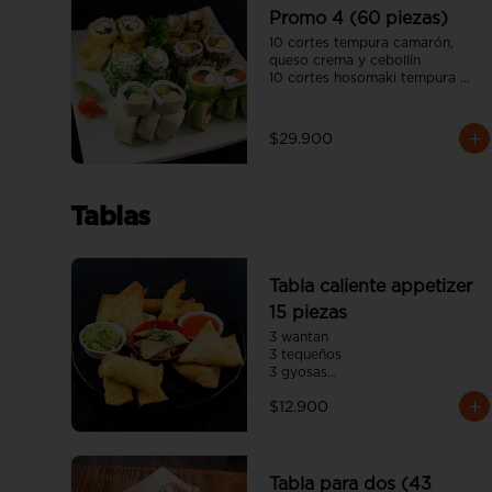
salsa unagui, 2 palitos)
Promo 4 (60 piezas)
10 cortes tempura camarón, 
queso crema y cebollín

10 cortes hosomaki tempura 
panko queso crema y pollo

10 cortes avocado salmón, 
queso crema y ciboulette

$29.900
10 cortes california sésamo 
salmón, palta y cebollín

10 cortes cream cheese pollo 
teriyaki, palta y ciboulette

Tablas
10 cortes california ciboulette 
camarón, queso crema y palta

(incluye cuatro salsa soya y dos 
salsa unagui, 4 palitos)
Tabla caliente appetizer
15 piezas
3 wantan

3 tequeños

3 gyosas

3 empanadas japonesa

$12.900
3 camarón panko
Tabla para dos (43