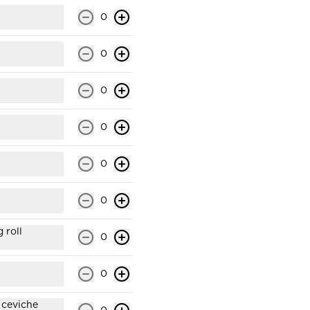
acompañado  con camarón en 
panko, queso crema, 
0
cebollín,palta y sazonado con 
aceite de sésamo. (incluye una 
salsa soya y un palito).
0
$7.500
0
Gohan Pollo salteado
Porción de arroz con sésamo 
0
acompañado de pollo salteado , 
queso crema, cebollín,palta y 
sazonado con aceite de sésamo. 
(incluye una salsa soya y un 
0
palito).
$7.400
0
Gohan vegano
 roll
0
Relleno de queso crema vegano, 
palta, champiñón furay, pimentón 
furay, zucchini furay y cebolla 
0
morada furay. (incluye una salsa 
soya y un palito).
$6.300
 ceviche