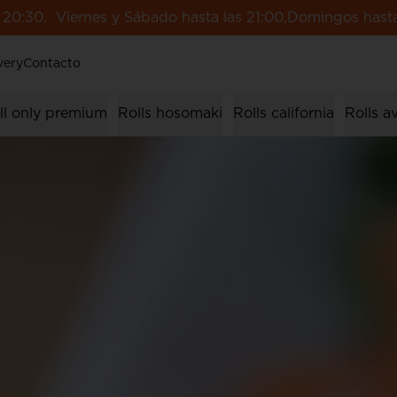
 20:30. Viernes y Sábado hasta las 21:00,Domingos hasta
very
Contacto
ll only premium
Rolls hosomaki
Rolls california
Rolls 