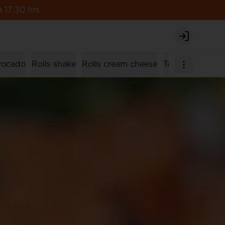
 17:30 hrs
Login
avocado
Rolls shake
Rolls cream cheese
Tempura rolls