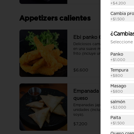
+
$4.200
Cambia pro
Appetizers calientes
+
$1.500
¿Cambias
Ebi panko 6 unidades
Seleccione 
Deliciosos camarones apanados 
en una suave masa en panko 
frito (incluye una salsa de soya).
Panko
+
$1.000
$6.600
Tempura
+
$800
Masago
Empanada champiñón
+
$800
queso
salmón
Empanadas japonesas 6 
+
$2.000
unidades (incluye una salsa de 
soya).
Palta
+
$1.500
$7.200
Queso cre