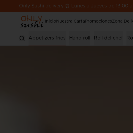
Only Sushi delivery ⏰ Lunes a Jueves de 13:00 a
Inicio
Nuestra Carta
Promociones
Zona Deli
s calientes
Appetizers fríos
Hand roll
Roll del chef
Ro