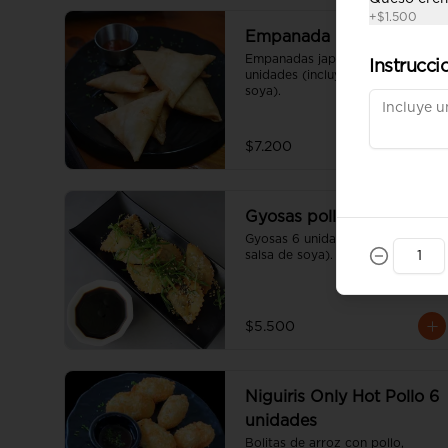
+
$1.500
Empanada pollo queso
Empanadas japonesas 6 
Instrucci
unidades (incluye una salsa de 
soya).
$7.200
Gyosas pollo
Gyosas 6 unidades (incluye una 
salsa de soya).
$5.500
Niguiris Only Hot Pollo 6
unidades
Bolitas de arroz con pollo, 