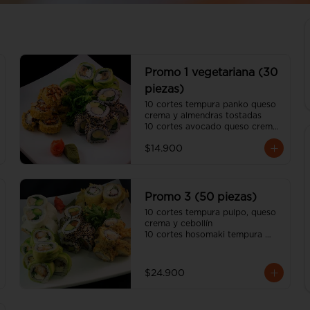
Promo 1 vegetariana (30
piezas)
10 cortes tempura panko queso 
crema y almendras tostadas

10 cortes avocado queso crema, 
champiñon tempura y ciboulette

$14.900
10 cortes california sésamo 
palmito, palta y espárrago

(incluye dos salsa soya y dos 
salsa unagui, 2 palitos)
Promo 3 (50 piezas)
10 cortes tempura pulpo, queso 
crema y cebollín

10 cortes hosomaki tempura 
panko queso crema y pollo

10 cortes avocado camarón 
tempura, queso crema y cebollín

$24.900
10 cortes california sésamo 
salmón, palta y cebollín

10 cortes cream cheese pollo 