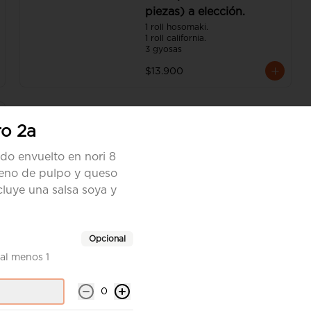
piezas) a elección.
1 roll hosomaki.

1 roll california.

3 gyosas
$13.900
o 2a
ado envuelto en nori 8
lleno de pulpo y queso
cluye una salsa soya y
.
Opcional
al menos 1
Gohan Ebi panko
0
Porción de arroz con sésamo 