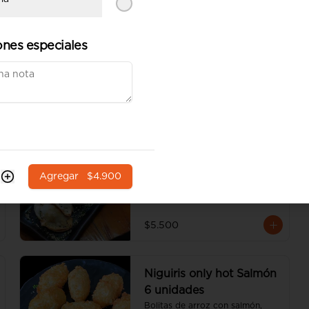
Gyosas cerdo
Gyosas 6 unidades (incluye una 
ones especiales
salsa de soya).
$5.500
Gyosas verduras
Gyosas 6 unidades (incluye una 
Agregar
$4.900
salsa de soya).
$5.500
Niguiris only hot Salmón
6 unidades
Bolitas de arroz con salmón, 