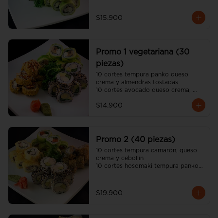
10 cortes california sésamo 
kanikama, queso crema y palta

$15.900
(incluye 2 salsa soya y una salsa 
unagui, 2 palitos)
Promo 1 vegetariana (30
piezas)
10 cortes tempura panko queso 
crema y almendras tostadas

10 cortes avocado queso crema, 
champiñon tempura y ciboulette

$14.900
10 cortes california sésamo palmito, 
palta y espárrago

(incluye dos salsa soya y dos salsa 
unagui, 2 palitos)
Promo 2 (40 piezas)
10 cortes tempura camarón, queso 
crema y cebollín

10 cortes hosomaki tempura panko 
queso crema y pollo

10 cortes avocado salmón, queso 
crema y ciboulette

$19.900
10 cortes california sésamo pollo 
teriyaki, queso crema y palta

(incluye dos salsa soya y dos salsa 