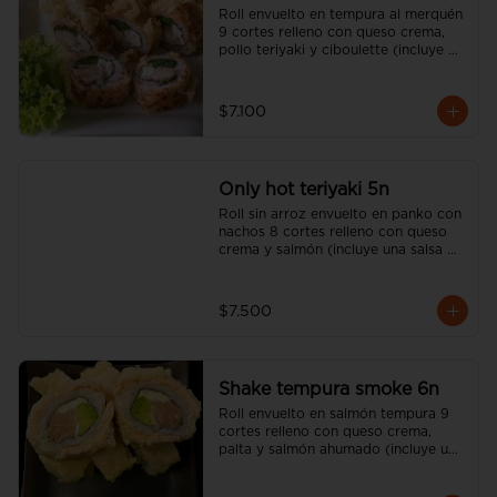
Roll envuelto en tempura al merquén 
9 cortes relleno con queso crema, 
pollo teriyaki y ciboulette (incluye 
una salsa soya y un palito).
$7.100
Only hot teriyaki 5n
Roll sin arroz envuelto en panko con 
nachos 8 cortes relleno con queso 
crema y salmón (incluye una salsa 
soya y un palito).
$7.500
Shake tempura smoke 6n
Roll envuelto en salmón tempura 9 
cortes relleno con queso crema, 
palta y salmón ahumado (incluye una 
salsa soya y un palito).