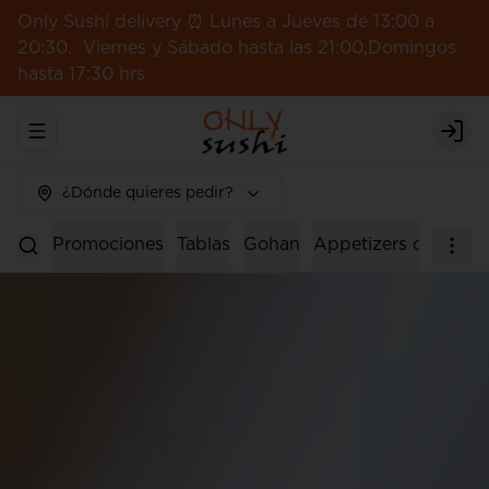
Only Sushi delivery ⏰ Lunes a Jueves de 13:00 a
20:30. Viernes y Sábado hasta las 21:00,Domingos
hasta 17:30 hrs
Abrir menu de navegación
Logi
¿Dónde quieres pedir?
Promociones
Tablas
Gohan
Appetizers calientes