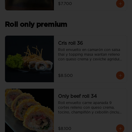
$7.700
Roll only premium
Cris roll 36
Roll envuelto en camarón con salsa 
thai y topping masa wantan relleno 
con queso crema y ceviche agridulce 
de salmón (incluye una salsa soya y 
un palito).
$8.500
Only beef roll 34
Roll envuelto carne apanada 9 
cortes relleno con queso crema, 
tocino, champiñón y cebollín (incluye 
una salsa soya y un palito).
$8.100