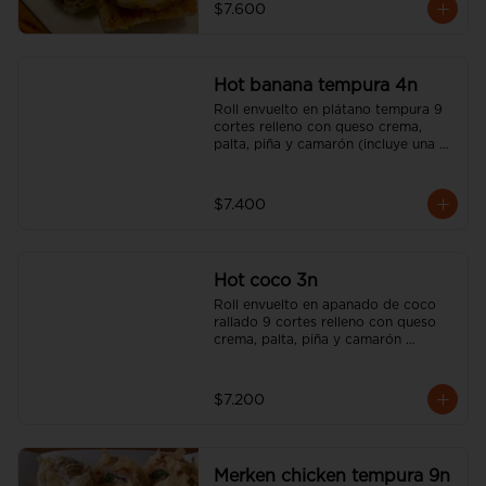
$7.600
Hot banana tempura 4n
Roll envuelto en plátano tempura 9 
cortes relleno con queso crema, 
palta, piña y camarón (incluye una 
salsa soya y un palito).
$7.400
Hot coco 3n
Roll envuelto en apanado de coco 
rallado 9 cortes relleno con queso 
crema, palta, piña y camarón 
(incluye una salsa soya y un palito).
$7.200
Merken chicken tempura 9n