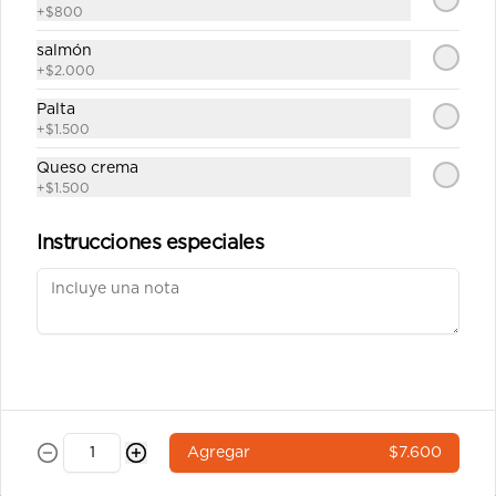
salsa soya y un palito).
+
$800
$6.400
salmón
+
$2.000
Palta
Ebi tempura 7a
+
$1.500
Roll`s con arroz por fuera 8 corte 
cubierto en sésamo relleno camarón 
Queso crema
tempura,queso crema y ciboulette 
+
$1.500
(incluye una salsa soya y un palito).
Instrucciones especiales
$6.900
Pulpo california 8a
Roll`s con arroz por fuera 8 corte 
cubierto en sésamo relleno pulpo , 
queso crema, palta (incluye una salsa 
soya y un palito).
$6.900
Agregar
$7.600