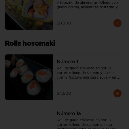
y topping de almendras relleno con 
queso crema, almendras tostadas y 
camarón apanado (incluye una salsa 
soya y un palito).
$8.300
Rolls hosomaki
Número 1
Roll delgado envuelto en nori 8 
cortes relleno de salmón y queso 
crema (incluye una salsa soya y un 
palito).
$4.500
Número 1a
Roll delgado envuelto en nori 8 
cortes relleno de salmón y palta 