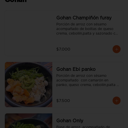
Gohan
Gohan Champiñón furay
Porción de arroz con sésamo 
acompañado de bolitas de queso 
crema, cebollín,palta y sazonado con 
aceite de sésamo. (incluye una salsa 
soya y un palito).
$7.000
Gohan Ebi panko
Porción de arroz con sésamo 
acompañado  con camarón en 
panko, queso crema, cebollín,palta y 
sazonado con aceite de sésamo. 
(incluye una salsa soya y un palito).
$7.500
Gohan Only
Base de arroz, acompañado de 