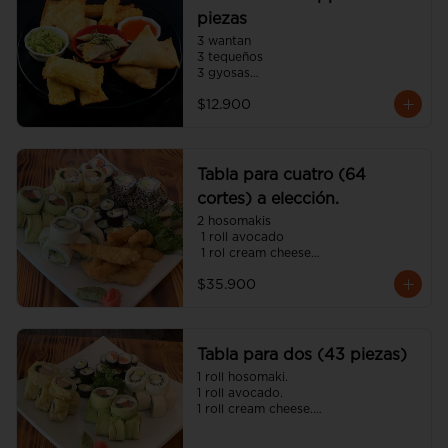
piezas
3 wantan

3 tequeños

3 gyosas

3 empanadas japonesa

$12.900
3 camarón panko
Tabla para cuatro (64
cortes) a elección.
2 hosomakis

 1 roll avocado

 1 rol cream cheese

 1 roll tempura

$35.900
 1 roll california

 8 camarón panko

 4 gyosas 

(incluye cinco salsa soya y dos 
unagui 4 palitos).
Tabla para dos (43 piezas)
1 roll hosomaki.

1 roll avocado.

1 roll cream cheese.

1 roll tempura.

8 gyosas