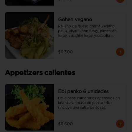
Gohan vegano
Relleno de queso crema vegano, 
palta, champiñón furay, pimentón 
furay, zucchini furay y cebolla 
morada furay. (incluye una salsa soya 
y un palito).
$6.300
Appetizers calientes
Ebi panko 6 unidades
Deliciosos camarones apanados en 
una suave masa en panko frito 
(incluye una salsa de soya).
$6.600