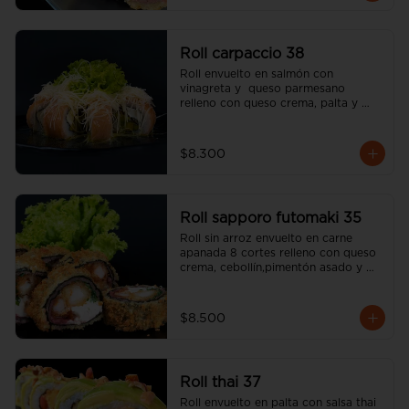
Roll carpaccio 38
Roll envuelto en salmón con 
vinagreta y  queso parmesano 
relleno con queso crema, palta y 
alcaparras (incluye una salsa soya y 
un palito).
$8.300
Roll sapporo futomaki 35
Roll sin arroz envuelto en carne 
apanada 8 cortes relleno con queso 
crema, cebollín,pimentón asado y 
camarón apanado (incluye una salsa 
soya y un palito).
$8.500
Roll thai 37
Roll envuelto en palta con salsa thai 