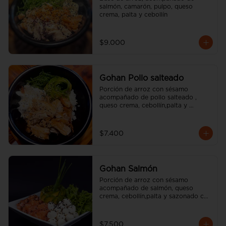
salmón, camarón, pulpo, queso 
crema, palta y cebollín
$9.000
Gohan Pollo salteado
Porción de arroz con sésamo 
acompañado de pollo salteado , 
queso crema, cebollín,palta y 
sazonado con aceite de sésamo. 
(incluye una salsa soya y un palito).
$7.400
Gohan Salmón
Porción de arroz con sésamo 
acompañado de salmón, queso 
crema, cebollín,palta y sazonado con 
aceite de sésamo. (incluye una salsa 
soya y un palito).
$7.500