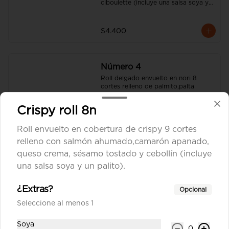
ciboulette (incluye una salsa soya y 
un palito).
$4.400
Número 4
Roll delgado envuelto en nori 8 
cortes relleno de palmito,palta 
(incluye una salsa soya y un palito).
Crispy roll 8n
$4.400
Roll envuelto en cobertura de crispy 9 cortes
relleno con salmón ahumado,camarón apanado,
queso crema, sésamo tostado y cebollín (incluye
Número 4a
una salsa soya y un palito).
Roll delgado envuelto en nori 8 
cortes relleno de pepino, queso 
crema , sésamo (incluye una salsa 
¿Extras?
Opcional
soya y un palito).
Seleccione al menos 1
$4.300
Soya
0