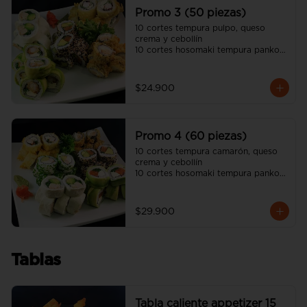
unagui, 2 palitos)
Promo 3 (50 piezas)
10 cortes tempura pulpo, queso 
crema y cebollín

10 cortes hosomaki tempura panko 
queso crema y pollo

10 cortes avocado camarón 
tempura, queso crema y cebollín

$24.900
10 cortes california sésamo salmón, 
palta y cebollín

10 cortes cream cheese pollo 
teriyaki, palta y ciboulette

Promo 4 (60 piezas)
(incluye tres salsa soya y dos salsa 
unagui, 3 palitos)
10 cortes tempura camarón, queso 
crema y cebollín

10 cortes hosomaki tempura panko 
queso crema y pollo

10 cortes avocado salmón, queso 
crema y ciboulette

$29.900
10 cortes california sésamo salmón, 
palta y cebollín

10 cortes cream cheese pollo 
teriyaki, palta y ciboulette

Tablas
10 cortes california ciboulette 
camarón, queso crema y palta

(incluye cuatro salsa soya y dos 
salsa unagui, 4 palitos)
Tabla caliente appetizer 15