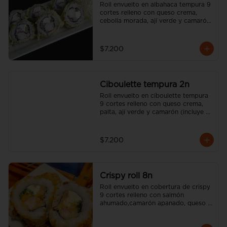
Roll envuelto en albahaca tempura 9 
cortes relleno con queso crema, 
cebolla morada, ají verde y camarón 
(incluye una salsa soya y un palito).
$7.200
Ciboulette tempura 2n
Roll envuelto en ciboulette tempura 
9 cortes relleno con queso crema, 
palta, ají verde y camarón (incluye 
una salsa soya y un palito).
$7.200
Crispy roll 8n
Roll envuelto en cobertura de crispy 
9 cortes relleno con salmón 
ahumado,camarón apanado, queso 
crema, sésamo tostado y cebollín  
(incluye una salsa soya y un palito).