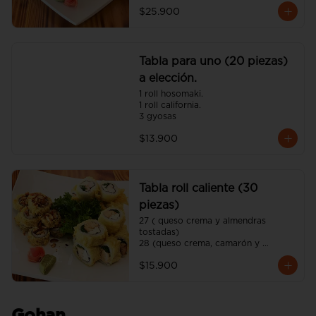
$25.900
Tabla para uno (20 piezas)
a elección.
1 roll hosomaki.

1 roll california.

3 gyosas
$13.900
Tabla roll caliente (30
piezas)
27 ( queso crema y almendras 
tostadas)

28 (queso crema, camarón y 
cebollín)

$15.900
29 (queso crema, pollo y ciboulette)