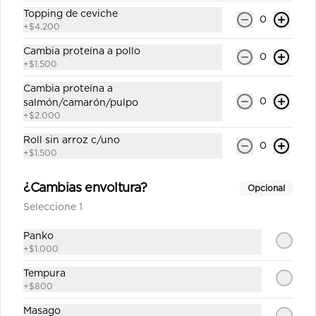
California shake número 8
Topping de ceviche
0
+
$4.200
Roll`s con arroz por fuera 8 corte 
cubierto en sésamo relleno salmón , 
Cambia proteína a pollo
queso crema y palta (incluye una 
0
salsa soya y un palito).
+
$1.500
Cambia proteína a
$6.800
0
salmón/camarón/pulpo
+
$2.000
California surimi 9
Roll sin arroz c/uno
0
+
$1.500
Roll`s con arroz por fuera 8 corte 
cubierto en sésamo 
kanikama,palta,queso crema (incluye 
¿Cambias envoltura?
Opcional
una salsa soya y un palito).
Seleccione 1
$6.000
Panko
+
$1.000
California teriyaki 10
Tempura
Roll`s con arroz por fuera 8 corte 
+
$800
cubierto en sésamo pollo teriyaki 
,queso crema, palta (incluye una 
Masago