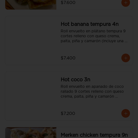
$7.600
Hot banana tempura 4n
Roll envuelto en plátano tempura 9 
cortes relleno con queso crema, 
palta, piña y camarón (incluye una 
salsa soya y un palito).
$7.400
Hot coco 3n
Roll envuelto en apanado de coco 
rallado 9 cortes relleno con queso 
crema, palta, piña y camarón 
(incluye una salsa soya y un palito).
$7.200
Merken chicken tempura 9n