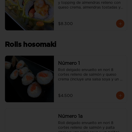
y topping de almendras relleno con 
queso crema, almendras tostadas y 
camarón apanado (incluye una salsa 
soya y un palito).
$8.300
Rolls hosomaki
Número 1
Roll delgado envuelto en nori 8 
cortes relleno de salmón y queso 
crema (incluye una salsa soya y un 
palito).
$4.500
Número 1a
Roll delgado envuelto en nori 8 
cortes relleno de salmón y palta 