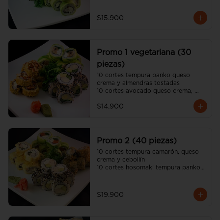
10 cortes california sésamo 
kanikama, queso crema y palta

$15.900
(incluye 2 salsa soya y una salsa 
unagui, 2 palitos)
Promo 1 vegetariana (30
piezas)
10 cortes tempura panko queso 
crema y almendras tostadas

10 cortes avocado queso crema, 
champiñon tempura y ciboulette

$14.900
10 cortes california sésamo palmito, 
palta y espárrago

(incluye dos salsa soya y dos salsa 
unagui, 2 palitos)
Promo 2 (40 piezas)
10 cortes tempura camarón, queso 
crema y cebollín

10 cortes hosomaki tempura panko 
queso crema y pollo

10 cortes avocado salmón, queso 
crema y ciboulette

$19.900
10 cortes california sésamo pollo 
teriyaki, queso crema y palta

(incluye dos salsa soya y dos salsa 