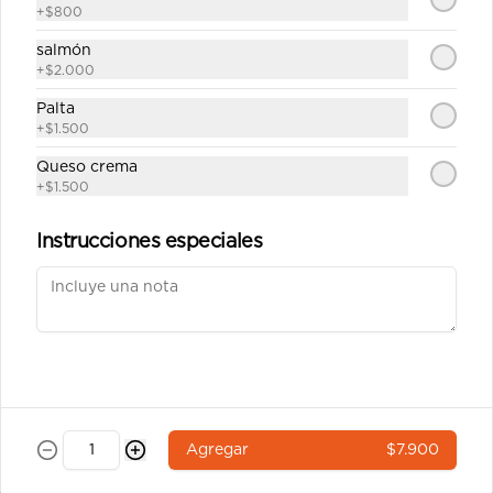
salsa soya y un palito).
+
$800
$6.400
salmón
+
$2.000
Palta
Ebi tempura 7a
+
$1.500
Roll`s con arroz por fuera 8 corte 
cubierto en sésamo relleno camarón 
Queso crema
tempura,queso crema y ciboulette 
+
$1.500
(incluye una salsa soya y un palito).
Instrucciones especiales
$6.900
Pulpo california 8a
Roll`s con arroz por fuera 8 corte 
cubierto en sésamo relleno pulpo , 
queso crema, palta (incluye una salsa 
soya y un palito).
$6.900
Agregar
$7.900