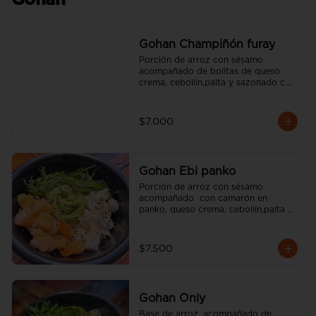
Gohan
Gohan Champiñón furay
Porción de arroz con sésamo 
acompañado de bolitas de queso 
crema, cebollín,palta y sazonado con 
aceite de sésamo. (incluye una salsa 
soya y un palito).
$7.000
Gohan Ebi panko
Porción de arroz con sésamo 
acompañado  con camarón en 
panko, queso crema, cebollín,palta y 
sazonado con aceite de sésamo. 
(incluye una salsa soya y un palito).
$7.500
Gohan Only
Base de arroz, acompañado de 