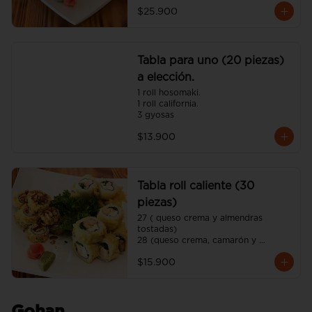
$25.900
Tabla para uno (20 piezas)
a elección.
1 roll hosomaki.

1 roll california.

3 gyosas
$13.900
Tabla roll caliente (30
piezas)
27 ( queso crema y almendras 
tostadas)

28 (queso crema, camarón y 
cebollín)

$15.900
29 (queso crema, pollo y ciboulette)