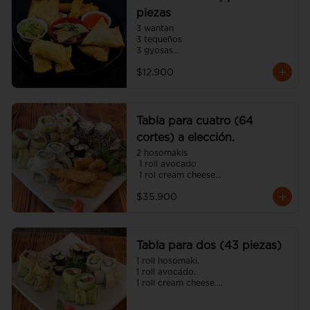
piezas
3 wantan

3 tequeños

3 gyosas

3 empanadas japonesa

$12.900
3 camarón panko
Tabla para cuatro (64
cortes) a elección.
2 hosomakis

 1 roll avocado

 1 rol cream cheese

 1 roll tempura

$35.900
 1 roll california

 8 camarón panko

 4 gyosas 

(incluye cinco salsa soya y dos 
unagui 4 palitos).
Tabla para dos (43 piezas)
1 roll hosomaki.

1 roll avocado.

1 roll cream cheese.

1 roll tempura.

8 gyosas