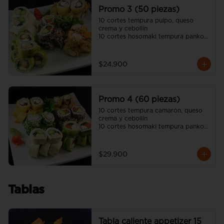
unagui, 2 palitos)
Promo 3 (50 piezas)
10 cortes tempura pulpo, queso 
crema y cebollín

10 cortes hosomaki tempura panko 
queso crema y pollo

10 cortes avocado camarón 
tempura, queso crema y cebollín

$24.900
10 cortes california sésamo salmón, 
palta y cebollín

10 cortes cream cheese pollo 
teriyaki, palta y ciboulette

Promo 4 (60 piezas)
(incluye tres salsa soya y dos salsa 
unagui, 3 palitos)
10 cortes tempura camarón, queso 
crema y cebollín

10 cortes hosomaki tempura panko 
queso crema y pollo

10 cortes avocado salmón, queso 
crema y ciboulette

$29.900
10 cortes california sésamo salmón, 
palta y cebollín

10 cortes cream cheese pollo 
teriyaki, palta y ciboulette

Tablas
10 cortes california ciboulette 
camarón, queso crema y palta

(incluye cuatro salsa soya y dos 
salsa unagui, 4 palitos)
Tabla caliente appetizer 15