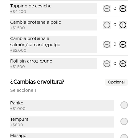
California shake número 8
Topping de ceviche
0
+
$4.200
Roll`s con arroz por fuera 8 corte 
cubierto en sésamo relleno salmón , 
Cambia proteína a pollo
queso crema y palta (incluye una 
0
salsa soya y un palito).
+
$1.500
Cambia proteína a
$6.800
0
salmón/camarón/pulpo
+
$2.000
California surimi 9
Roll sin arroz c/uno
0
+
$1.500
Roll`s con arroz por fuera 8 corte 
cubierto en sésamo 
kanikama,palta,queso crema (incluye 
¿Cambias envoltura?
Opcional
una salsa soya y un palito).
Seleccione 1
$6.000
Panko
+
$1.000
California teriyaki 10
Tempura
Roll`s con arroz por fuera 8 corte 
+
$800
cubierto en sésamo pollo teriyaki 
,queso crema, palta (incluye una 
Masago