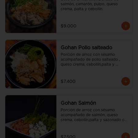
salmón, camarón, pulpo, queso 
crema, palta y cebollín
$9.000
Gohan Pollo salteado
Porción de arroz con sésamo 
acompañado de pollo salteado , 
queso crema, cebollín,palta y 
sazonado con aceite de sésamo. 
(incluye una salsa soya y un palito).
$7.400
Gohan Salmón
Porción de arroz con sésamo 
acompañado de salmón, queso 
crema, cebollín,palta y sazonado con 
aceite de sésamo. (incluye una salsa 
soya y un palito).
$7.500