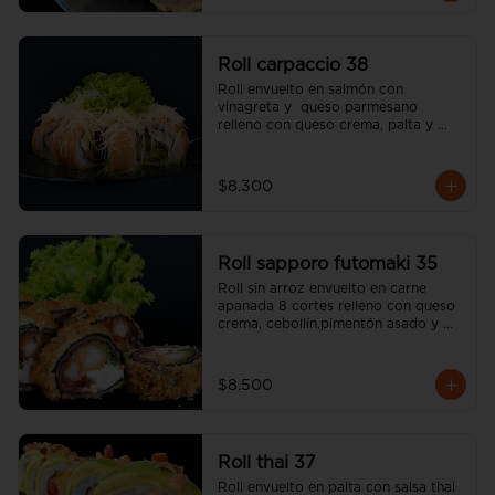
Roll carpaccio 38
Roll envuelto en salmón con 
vinagreta y  queso parmesano 
relleno con queso crema, palta y 
alcaparras (incluye una salsa soya y 
un palito).
$8.300
Roll sapporo futomaki 35
Roll sin arroz envuelto en carne 
apanada 8 cortes relleno con queso 
crema, cebollín,pimentón asado y 
camarón apanado (incluye una salsa 
soya y un palito).
$8.500
Roll thai 37
Roll envuelto en palta con salsa thai 