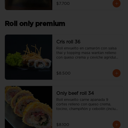
$7.700
Roll only premium
Cris roll 36
Roll envuelto en camarón con salsa 
thai y topping masa wantan relleno 
con queso crema y ceviche agridulce 
de salmón (incluye una salsa soya y 
un palito).
$8.500
Only beef roll 34
Roll envuelto carne apanada 9 
cortes relleno con queso crema, 
tocino, champiñón y cebollín (incluye 
una salsa soya y un palito).
$8.100