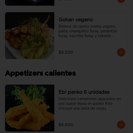
Gohan vegano
Relleno de queso crema vegano, 
palta, champiñón furay, pimentón 
furay, zucchini furay y cebolla 
morada furay. (incluye una salsa soya 
y un palito).
$6.300
Appetizers calientes
Ebi panko 6 unidades
Deliciosos camarones apanados en 
una suave masa en panko frito 
(incluye una salsa de soya).
$6.600