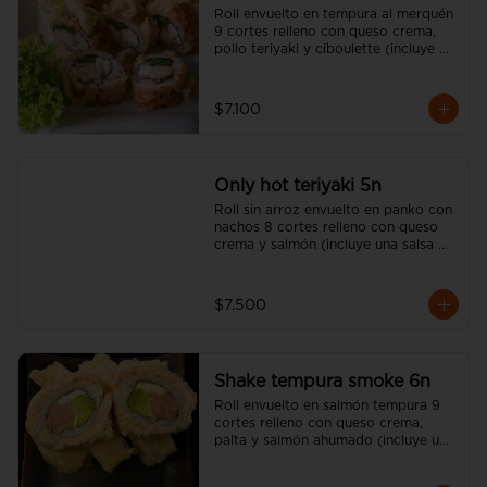
Roll envuelto en tempura al merquén 
9 cortes relleno con queso crema, 
pollo teriyaki y ciboulette (incluye 
una salsa soya y un palito).
$7.100
Only hot teriyaki 5n
Roll sin arroz envuelto en panko con 
nachos 8 cortes relleno con queso 
crema y salmón (incluye una salsa 
soya y un palito).
$7.500
Shake tempura smoke 6n
Roll envuelto en salmón tempura 9 
cortes relleno con queso crema, 
palta y salmón ahumado (incluye una 
salsa soya y un palito).