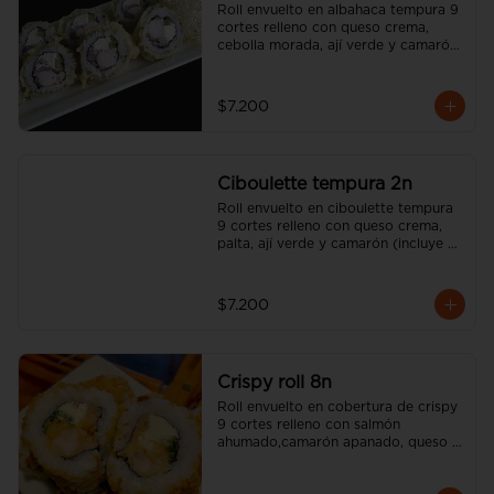
Roll envuelto en albahaca tempura 9 
cortes relleno con queso crema, 
cebolla morada, ají verde y camarón 
(incluye una salsa soya y un palito).
$7.200
Ciboulette tempura 2n
Roll envuelto en ciboulette tempura 
9 cortes relleno con queso crema, 
palta, ají verde y camarón (incluye 
una salsa soya y un palito).
$7.200
Crispy roll 8n
Roll envuelto en cobertura de crispy 
9 cortes relleno con salmón 
ahumado,camarón apanado, queso 
crema, sésamo tostado y cebollín  
(incluye una salsa soya y un palito).