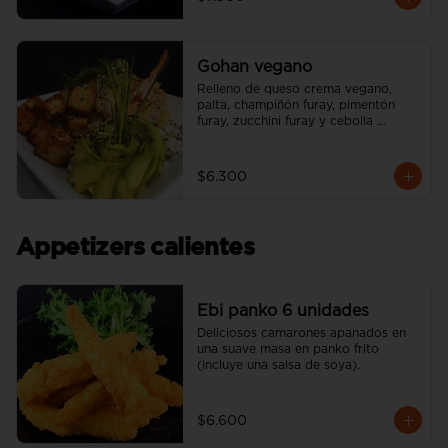
Gohan vegano
Relleno de queso crema vegano, 
palta, champiñón furay, pimentón 
furay, zucchini furay y cebolla 
morada furay. (incluye una salsa soya 
y un palito).
$6.300
Appetizers calientes
Ebi panko 6 unidades
Deliciosos camarones apanados en 
una suave masa en panko frito 
(incluye una salsa de soya).
$6.600