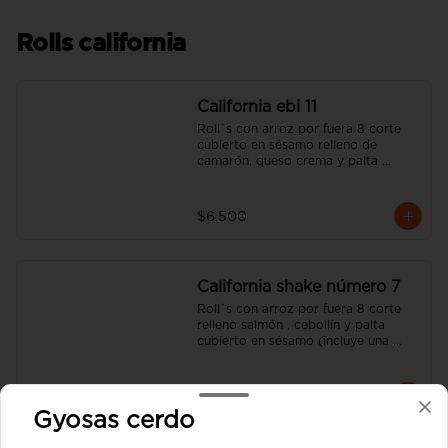
Rolls california
California ebi 11
Roll`s con arroz por fuera 8 corte 
cubierto en sésamo relleno de  
camarón, queso crema y palta 
(incluye una salsa soya y un palito).
$6.500
California shake número 7
Roll`s con arroz por fuera 8 corte 
relleno salmón , cebollín y palta  
cubierto en sésamo (incluye una 
salsa soya y un palito).
$6.500
Gyosas cerdo