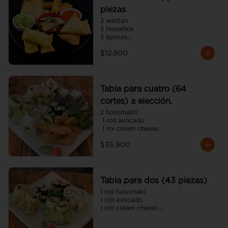
piezas
3 wantan

3 tequeños

3 gyosas

3 empanadas japonesa

$12.900
3 camarón panko
Tabla para cuatro (64
cortes) a elección.
2 hosomakis

 1 roll avocado

 1 rol cream cheese

 1 roll tempura

$35.900
 1 roll california

 8 camarón panko

 4 gyosas 

(incluye cinco salsa soya y dos 
unagui 4 palitos).
Tabla para dos (43 piezas)
1 roll hosomaki.

1 roll avocado.

1 roll cream cheese.

1 roll tempura.

8 gyosas