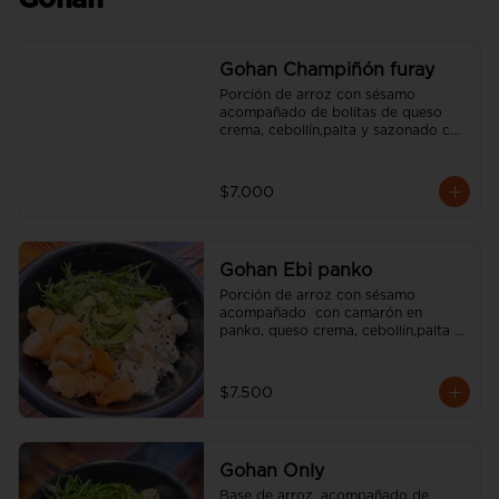
Gohan
Gohan Champiñón furay
Porción de arroz con sésamo 
acompañado de bolitas de queso 
crema, cebollín,palta y sazonado con 
aceite de sésamo. (incluye una salsa 
soya y un palito).
$7.000
Gohan Ebi panko
Porción de arroz con sésamo 
acompañado  con camarón en 
panko, queso crema, cebollín,palta y 
sazonado con aceite de sésamo. 
(incluye una salsa soya y un palito).
$7.500
Gohan Only
Base de arroz, acompañado de 