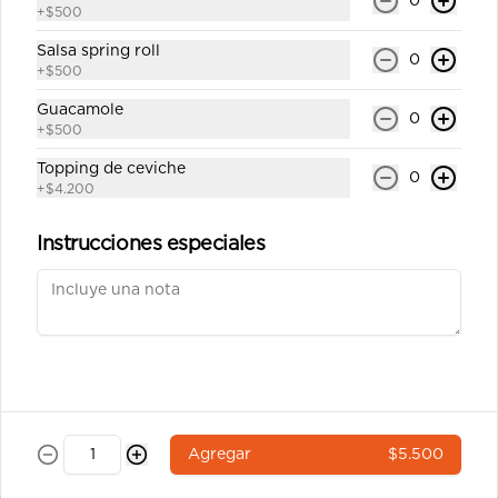
0
salsa soya y un palito).
+
$500
$6.400
Salsa spring roll
0
+
$500
Guacamole
0
Ebi tempura 7a
+
$500
Roll`s con arroz por fuera 8 corte 
cubierto en sésamo relleno camarón 
Topping de ceviche
0
tempura,queso crema y ciboulette 
+
$4.200
(incluye una salsa soya y un palito).
Instrucciones especiales
$6.900
Pulpo california 8a
Roll`s con arroz por fuera 8 corte 
cubierto en sésamo relleno pulpo , 
queso crema, palta (incluye una salsa 
soya y un palito).
$6.900
Agregar
$5.500