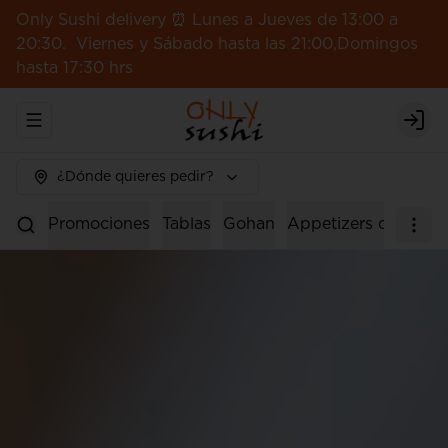
Only Sushi delivery ⏰ Lunes a Jueves de 13:00 a
20:30. Viernes y Sábado hasta las 21:00,Domingos
hasta 17:30 hrs
Abrir menu de navegación
Logi
¿Dónde quieres pedir?
Promociones
Tablas
Gohan
Appetizers calientes