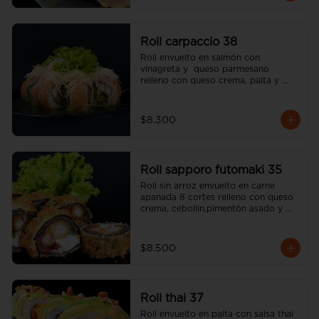
Roll carpaccio 38
Roll envuelto en salmón con 
vinagreta y  queso parmesano 
relleno con queso crema, palta y 
alcaparras (incluye una salsa soya y 
un palito).
$8.300
Roll sapporo futomaki 35
Roll sin arroz envuelto en carne 
apanada 8 cortes relleno con queso 
crema, cebollín,pimentón asado y 
camarón apanado (incluye una salsa 
soya y un palito).
$8.500
Roll thai 37
Roll envuelto en palta con salsa thai 