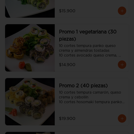
10 cortes california sésamo 
kanikama, queso crema y palta

$15.900
(incluye 2 salsa soya y una salsa 
unagui, 2 palitos)
Promo 1 vegetariana (30
piezas)
10 cortes tempura panko queso 
crema y almendras tostadas

10 cortes avocado queso crema, 
champiñon tempura y ciboulette

$14.900
10 cortes california sésamo palmito, 
palta y espárrago

(incluye dos salsa soya y dos salsa 
unagui, 2 palitos)
Promo 2 (40 piezas)
10 cortes tempura camarón, queso 
crema y cebollín

10 cortes hosomaki tempura panko 
queso crema y pollo

10 cortes avocado salmón, queso 
crema y ciboulette

$19.900
10 cortes california sésamo pollo 
teriyaki, queso crema y palta

(incluye dos salsa soya y dos salsa 