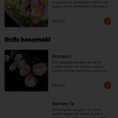
y topping de almendras relleno con 
queso crema, almendras tostadas y 
camarón apanado (incluye una salsa 
soya y un palito).
$8.300
Rolls hosomaki
Número 1
Roll delgado envuelto en nori 8 
cortes relleno de salmón y queso 
crema (incluye una salsa soya y un 
palito).
$4.500
Número 1a
Roll delgado envuelto en nori 8 
cortes relleno de salmón y palta 