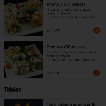
unagui, 2 palitos)
Promo 3 (50 piezas)
10 cortes tempura pulpo, queso 
crema y cebollín

10 cortes hosomaki tempura panko 
queso crema y pollo

10 cortes avocado camarón 
tempura, queso crema y cebollín

$24.900
10 cortes california sésamo salmón, 
palta y cebollín

10 cortes cream cheese pollo 
teriyaki, palta y ciboulette

Promo 4 (60 piezas)
(incluye tres salsa soya y dos salsa 
unagui, 3 palitos)
10 cortes tempura camarón, queso 
crema y cebollín

10 cortes hosomaki tempura panko 
queso crema y pollo

10 cortes avocado salmón, queso 
crema y ciboulette

$29.900
10 cortes california sésamo salmón, 
palta y cebollín

10 cortes cream cheese pollo 
teriyaki, palta y ciboulette

Tablas
10 cortes california ciboulette 
camarón, queso crema y palta

(incluye cuatro salsa soya y dos 
salsa unagui, 4 palitos)
Tabla caliente appetizer 15