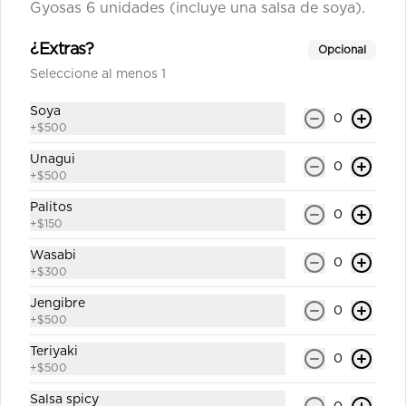
Gyosas 6 unidades (incluye una salsa de soya).
California shake número 8
Roll`s con arroz por fuera 8 corte 
¿Extras?
Opcional
cubierto en sésamo relleno salmón , 
queso crema y palta (incluye una 
Seleccione al menos 1
salsa soya y un palito).
Soya
$6.800
0
+
$500
Unagui
0
+
$500
California surimi 9
Roll`s con arroz por fuera 8 corte 
Palitos
0
cubierto en sésamo 
+
$150
kanikama,palta,queso crema (incluye 
una salsa soya y un palito).
Wasabi
0
+
$300
$6.000
Jengibre
0
+
$500
California teriyaki 10
Teriyaki
0
Roll`s con arroz por fuera 8 corte 
+
$500
cubierto en sésamo pollo teriyaki 
,queso crema, palta (incluye una 
Salsa spicy