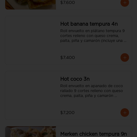
$7.600
Hot banana tempura 4n
Roll envuelto en plátano tempura 9 
cortes relleno con queso crema, 
palta, piña y camarón (incluye una 
salsa soya y un palito).
$7.400
Hot coco 3n
Roll envuelto en apanado de coco 
rallado 9 cortes relleno con queso 
crema, palta, piña y camarón 
(incluye una salsa soya y un palito).
$7.200
Merken chicken tempura 9n