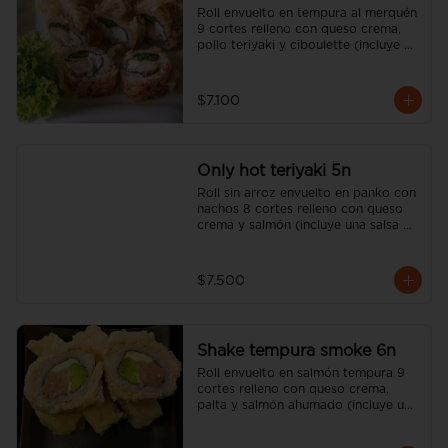
Roll envuelto en tempura al merquén 
9 cortes relleno con queso crema, 
pollo teriyaki y ciboulette (incluye 
una salsa soya y un palito).
$7.100
Only hot teriyaki 5n
Roll sin arroz envuelto en panko con 
nachos 8 cortes relleno con queso 
crema y salmón (incluye una salsa 
soya y un palito).
$7.500
Shake tempura smoke 6n
Roll envuelto en salmón tempura 9 
cortes relleno con queso crema, 
palta y salmón ahumado (incluye una 
salsa soya y un palito).