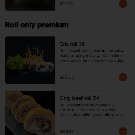
$7.700
Roll only premium
Cris roll 36
Roll envuelto en camarón con salsa 
thai y topping masa wantan relleno 
con queso crema y ceviche agridulce 
de salmón (incluye una salsa soya y 
un palito).
$8.500
Only beef roll 34
Roll envuelto carne apanada 9 
cortes relleno con queso crema, 
tocino, champiñón y cebollín (incluye 
una salsa soya y un palito).
$8.100