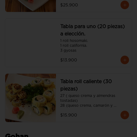
$25.900
Tabla para uno (20 piezas)
a elección.
1 roll hosomaki.

1 roll california.

3 gyosas
$13.900
Tabla roll caliente (30
piezas)
27 ( queso crema y almendras 
tostadas)

28 (queso crema, camarón y 
cebollín)

$15.900
29 (queso crema, pollo y ciboulette)