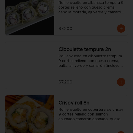
Roll envuelto en albahaca tempura 9 
cortes relleno con queso crema, 
cebolla morada, ají verde y camarón 
(incluye una salsa soya y un palito).
$7.200
Ciboulette tempura 2n
Roll envuelto en ciboulette tempura 
9 cortes relleno con queso crema, 
palta, ají verde y camarón (incluye 
una salsa soya y un palito).
$7.200
Crispy roll 8n
Roll envuelto en cobertura de crispy 
9 cortes relleno con salmón 
ahumado,camarón apanado, queso 
crema, sésamo tostado y cebollín  
(incluye una salsa soya y un palito).