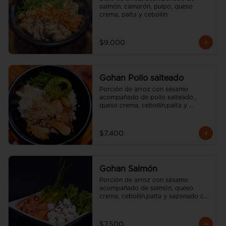
salmón, camarón, pulpo, queso 
crema, palta y cebollín
$9.000
Gohan Pollo salteado
Porción de arroz con sésamo 
acompañado de pollo salteado , 
queso crema, cebollín,palta y 
sazonado con aceite de sésamo. 
(incluye una salsa soya y un palito).
$7.400
Gohan Salmón
Porción de arroz con sésamo 
acompañado de salmón, queso 
crema, cebollín,palta y sazonado con 
aceite de sésamo. (incluye una salsa 
soya y un palito).
$7.500