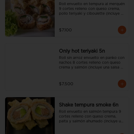
Roll envuelto en tempura al merquén 
9 cortes relleno con queso crema, 
pollo teriyaki y ciboulette (incluye 
una salsa soya y un palito).
$7.100
Only hot teriyaki 5n
Roll sin arroz envuelto en panko con 
nachos 8 cortes relleno con queso 
crema y salmón (incluye una salsa 
soya y un palito).
$7.500
Shake tempura smoke 6n
Roll envuelto en salmón tempura 9 
cortes relleno con queso crema, 
palta y salmón ahumado (incluye una 
salsa soya y un palito).