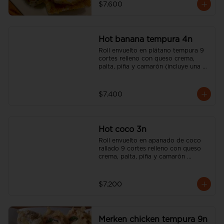
$7.600
Hot banana tempura 4n
Roll envuelto en plátano tempura 9 
cortes relleno con queso crema, 
palta, piña y camarón (incluye una 
salsa soya y un palito).
$7.400
Hot coco 3n
Roll envuelto en apanado de coco 
rallado 9 cortes relleno con queso 
crema, palta, piña y camarón 
(incluye una salsa soya y un palito).
$7.200
Merken chicken tempura 9n