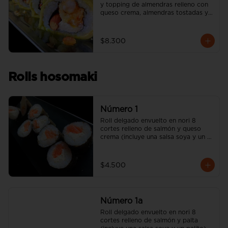
y topping de almendras relleno con 
queso crema, almendras tostadas y 
camarón apanado (incluye una salsa 
soya y un palito).
$8.300
Rolls hosomaki
Número 1
Roll delgado envuelto en nori 8 
cortes relleno de salmón y queso 
crema (incluye una salsa soya y un 
palito).
$4.500
Número 1a
Roll delgado envuelto en nori 8 
cortes relleno de salmón y palta 