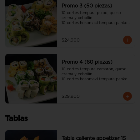
unagui, 2 palitos)
Promo 3 (50 piezas)
10 cortes tempura pulpo, queso 
crema y cebollín

10 cortes hosomaki tempura panko 
queso crema y pollo

10 cortes avocado camarón 
tempura, queso crema y cebollín

$24.900
10 cortes california sésamo salmón, 
palta y cebollín

10 cortes cream cheese pollo 
teriyaki, palta y ciboulette

Promo 4 (60 piezas)
(incluye tres salsa soya y dos salsa 
unagui, 3 palitos)
10 cortes tempura camarón, queso 
crema y cebollín

10 cortes hosomaki tempura panko 
queso crema y pollo

10 cortes avocado salmón, queso 
crema y ciboulette

$29.900
10 cortes california sésamo salmón, 
palta y cebollín

10 cortes cream cheese pollo 
teriyaki, palta y ciboulette

Tablas
10 cortes california ciboulette 
camarón, queso crema y palta

(incluye cuatro salsa soya y dos 
salsa unagui, 4 palitos)
Tabla caliente appetizer 15