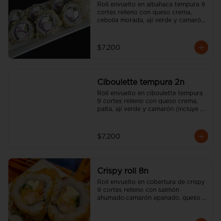
Roll envuelto en albahaca tempura 9 
cortes relleno con queso crema, 
cebolla morada, ají verde y camarón 
(incluye una salsa soya y un palito).
$7.200
Ciboulette tempura 2n
Roll envuelto en ciboulette tempura 
9 cortes relleno con queso crema, 
palta, ají verde y camarón (incluye 
una salsa soya y un palito).
$7.200
Crispy roll 8n
Roll envuelto en cobertura de crispy 
9 cortes relleno con salmón 
ahumado,camarón apanado, queso 
crema, sésamo tostado y cebollín  
(incluye una salsa soya y un palito).