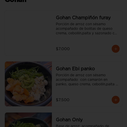
Gohan
Gohan Champiñón furay
Porción de arroz con sésamo 
acompañado de bolitas de queso 
crema, cebollín,palta y sazonado con 
aceite de sésamo. (incluye una salsa 
soya y un palito).
$7.000
Gohan Ebi panko
Porción de arroz con sésamo 
acompañado  con camarón en 
panko, queso crema, cebollín,palta y 
sazonado con aceite de sésamo. 
(incluye una salsa soya y un palito).
$7.500
Gohan Only
Base de arroz, acompañado de 