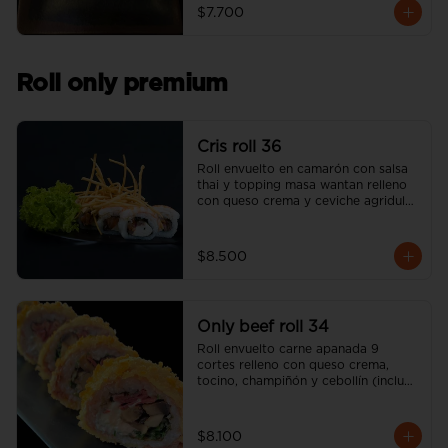
$7.700
Roll only premium
Cris roll 36
Roll envuelto en camarón con salsa 
thai y topping masa wantan relleno 
con queso crema y ceviche agridulce 
de salmón (incluye una salsa soya y 
un palito).
$8.500
Only beef roll 34
Roll envuelto carne apanada 9 
cortes relleno con queso crema, 
tocino, champiñón y cebollín (incluye 
una salsa soya y un palito).
$8.100