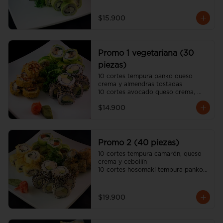
10 cortes california sésamo 
kanikama, queso crema y palta

$15.900
(incluye 2 salsa soya y una salsa 
unagui, 2 palitos)
Promo 1 vegetariana (30
piezas)
10 cortes tempura panko queso 
crema y almendras tostadas

10 cortes avocado queso crema, 
champiñon tempura y ciboulette

$14.900
10 cortes california sésamo palmito, 
palta y espárrago

(incluye dos salsa soya y dos salsa 
unagui, 2 palitos)
Promo 2 (40 piezas)
10 cortes tempura camarón, queso 
crema y cebollín

10 cortes hosomaki tempura panko 
queso crema y pollo

10 cortes avocado salmón, queso 
crema y ciboulette

$19.900
10 cortes california sésamo pollo 
teriyaki, queso crema y palta

(incluye dos salsa soya y dos salsa 