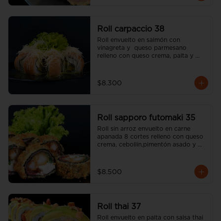
Roll carpaccio 38
Roll envuelto en salmón con 
vinagreta y  queso parmesano 
relleno con queso crema, palta y 
alcaparras (incluye una salsa soya y 
un palito).
$8.300
Roll sapporo futomaki 35
Roll sin arroz envuelto en carne 
apanada 8 cortes relleno con queso 
crema, cebollín,pimentón asado y 
camarón apanado (incluye una salsa 
soya y un palito).
$8.500
Roll thai 37
Roll envuelto en palta con salsa thai 