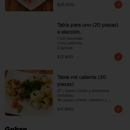
$25.900
Tabla para uno (20 piezas)
a elección.
1 roll hosomaki.

1 roll california.

3 gyosas
$13.900
Tabla roll caliente (30
piezas)
27 ( queso crema y almendras 
tostadas)

28 (queso crema, camarón y 
cebollín)

$15.900
29 (queso crema, pollo y ciboulette)