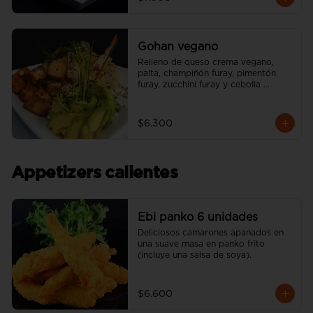
Gohan vegano
Relleno de queso crema vegano, 
palta, champiñón furay, pimentón 
furay, zucchini furay y cebolla 
morada furay. (incluye una salsa soya 
y un palito).
$6.300
Appetizers calientes
Ebi panko 6 unidades
Deliciosos camarones apanados en 
una suave masa en panko frito 
(incluye una salsa de soya).
$6.600