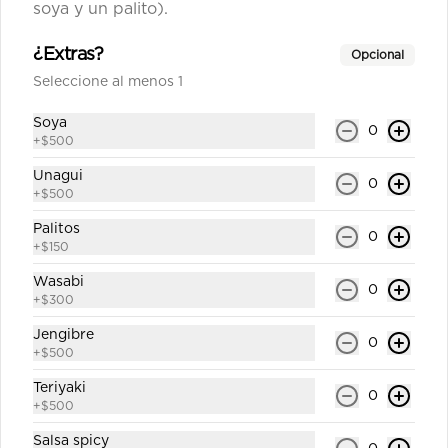
soya y un palito).
California shake número 8
Roll`s con arroz por fuera 8 corte 
¿Extras?
Opcional
cubierto en sésamo relleno salmón , 
queso crema y palta (incluye una 
Seleccione al menos 1
salsa soya y un palito).
Soya
$6.800
0
+
$500
Unagui
0
+
$500
California surimi 9
Roll`s con arroz por fuera 8 corte 
Palitos
0
cubierto en sésamo 
+
$150
kanikama,palta,queso crema (incluye 
una salsa soya y un palito).
Wasabi
0
+
$300
$6.000
Jengibre
0
+
$500
California teriyaki 10
Teriyaki
0
Roll`s con arroz por fuera 8 corte 
+
$500
cubierto en sésamo pollo teriyaki 
,queso crema, palta (incluye una 
Salsa spicy