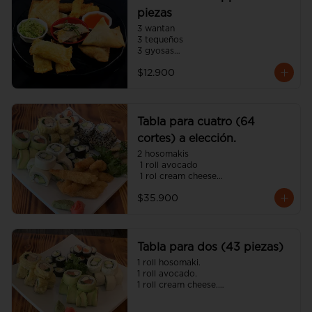
piezas
3 wantan

3 tequeños

3 gyosas

3 empanadas japonesa

$12.900
3 camarón panko
Tabla para cuatro (64
cortes) a elección.
2 hosomakis

 1 roll avocado

 1 rol cream cheese

 1 roll tempura

$35.900
 1 roll california

 8 camarón panko

 4 gyosas 

(incluye cinco salsa soya y dos 
unagui 4 palitos).
Tabla para dos (43 piezas)
1 roll hosomaki.

1 roll avocado.

1 roll cream cheese.

1 roll tempura.

8 gyosas