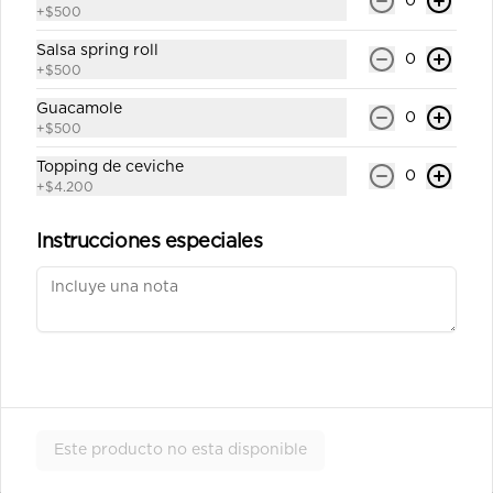
0
salsa soya y un palito).
+
$500
$6.400
Salsa spring roll
0
+
$500
Guacamole
0
Ebi tempura 7a
+
$500
Roll`s con arroz por fuera 8 corte 
cubierto en sésamo relleno camarón 
Topping de ceviche
0
tempura,queso crema y ciboulette 
+
$4.200
(incluye una salsa soya y un palito).
Instrucciones especiales
$6.900
Pulpo california 8a
Roll`s con arroz por fuera 8 corte 
cubierto en sésamo relleno pulpo , 
queso crema, palta (incluye una salsa 
soya y un palito).
$6.900
Este producto no esta disponible