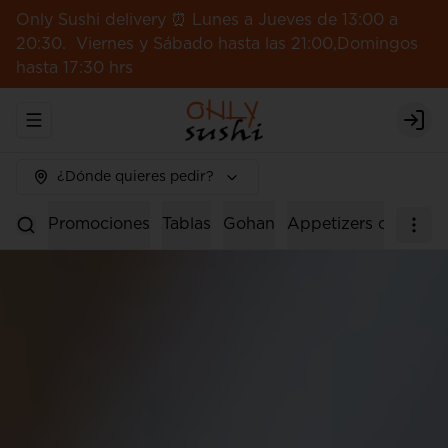
Only Sushi delivery ⏰ Lunes a Jueves de 13:00 a
20:30. Viernes y Sábado hasta las 21:00,Domingos
hasta 17:30 hrs
Abrir menu de navegación
Logi
¿Dónde quieres pedir?
Promociones
Tablas
Gohan
Appetizers calientes