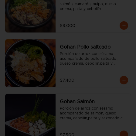
salmón, camarón, pulpo, queso 
crema, palta y cebollín
$9.000
Gohan Pollo salteado
Porción de arroz con sésamo 
acompañado de pollo salteado , 
queso crema, cebollín,palta y 
sazonado con aceite de sésamo. 
(incluye una salsa soya y un palito).
$7.400
Gohan Salmón
Porción de arroz con sésamo 
acompañado de salmón, queso 
crema, cebollín,palta y sazonado con 
aceite de sésamo. (incluye una salsa 
soya y un palito).
$7.500