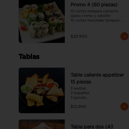
salsa unagui, 2 palitos)
Promo 4 (60 piezas)
10 cortes tempura camarón, 
queso crema y cebollín

10 cortes hosomaki tempura 
panko queso crema y pollo

10 cortes avocado salmón, 
queso crema y ciboulette

$29.900
10 cortes california sésamo 
salmón, palta y cebollín

10 cortes cream cheese pollo 
teriyaki, palta y ciboulette

Tablas
10 cortes california ciboulette 
camarón, queso crema y palta

(incluye cuatro salsa soya y dos 
salsa unagui, 4 palitos)
Tabla caliente appetizer
15 piezas
3 wantan

3 tequeños

3 gyosas

3 empanadas japonesa

$12.900
3 camarón panko
Tabla para dos (43