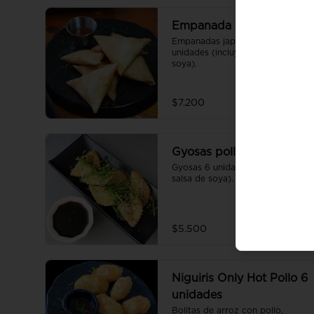
Empanada pollo queso
Empanadas japonesas 6 
unidades (incluye una salsa de 
soya).
$7.200
Gyosas pollo
Gyosas 6 unidades (incluye una 
salsa de soya).
$5.500
Niguiris Only Hot Pollo 6
unidades
Bolitas de arroz con pollo, 