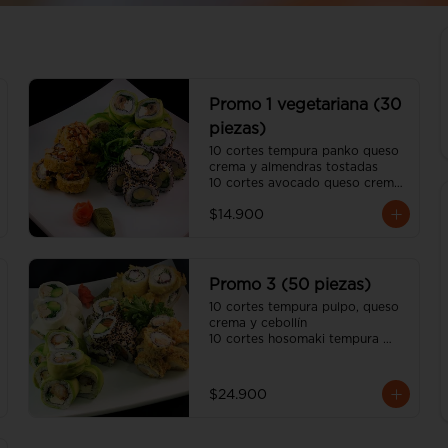
Promo 1 vegetariana (30
piezas)
10 cortes tempura panko queso 
crema y almendras tostadas

10 cortes avocado queso crema, 
champiñon tempura y ciboulette

$14.900
10 cortes california sésamo 
palmito, palta y espárrago

(incluye dos salsa soya y dos 
salsa unagui, 2 palitos)
Promo 3 (50 piezas)
10 cortes tempura pulpo, queso 
crema y cebollín

10 cortes hosomaki tempura 
panko queso crema y pollo

10 cortes avocado camarón 
tempura, queso crema y cebollín

$24.900
10 cortes california sésamo 
salmón, palta y cebollín

10 cortes cream cheese pollo 