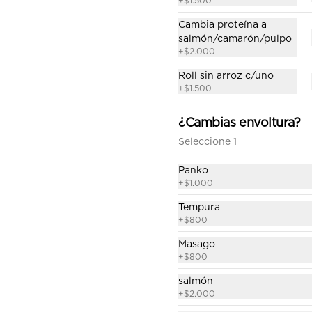
+
$1.500
Cambia proteína a
salmón/camarón/pulpo
+
$2.000
Roll sin arroz c/uno
Empanada camarón
+
$1.500
queso
Empanadas japonesas 6 
¿Cambias envoltura?
unidades (incluye una salsa de 
soya).
Seleccione 1
$7.200
Panko
+
$1.000
Tempura
Empanada mechada
+
$800
queso
Masago
Empanadas japonesas 6 
unidades (incluye una salsa de 
+
$800
soya).
salmón
$7.200
+
$2.000