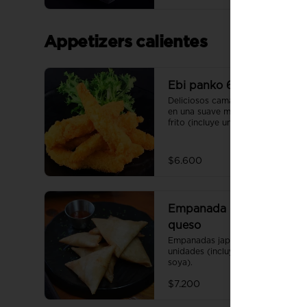
Appetizers calientes
Ebi panko 6 unidades
Deliciosos camarones apanados 
en una suave masa en panko 
frito (incluye una salsa de soya).
$6.600
Empanada champiñón
queso
Empanadas japonesas 6 
unidades (incluye una salsa de 
soya).
$7.200