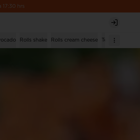
 17:30 hrs
Login
avocado
Rolls shake
Rolls cream cheese
Tempura rolls