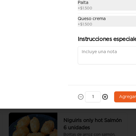
Palta
+
$1.500
Gyosas cerdo
Gyosas 6 unidades (incluye una 
Queso crema
salsa de soya).
+
$1.500
Instrucciones especial
$5.500
Gyosas verduras
Gyosas 6 unidades (incluye una 
salsa de soya).
Agrega
$5.500
Niguiris only hot Salmón
6 unidades
Bolitas de arroz con salmón, 