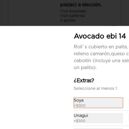
piezas) a elección.
1 roll hosomaki.

1 roll california.

3 gyosas
$13.900
Avocado ebi 14
Roll`s cubierto en palta,
relleno camarón,queso 
cebollín (incluye una sal
un palito).
¿Extras?
Seleccione al menos 1
Soya
+
$500
Unagui
Gohan Ebi panko
+
$500
Porción de arroz con sésamo 