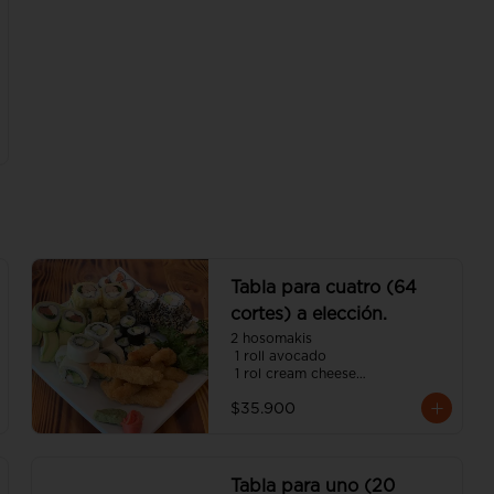
teriyaki, palta y ciboulette

(incluye tres salsa soya y dos 
salsa unagui, 3 palitos)
Tabla para cuatro (64
cortes) a elección.
2 hosomakis

 1 roll avocado

 1 rol cream cheese

 1 roll tempura

$35.900
 1 roll california

 8 camarón panko

 4 gyosas 

(incluye cinco salsa soya y dos 
unagui 4 palitos).
Tabla para uno (20