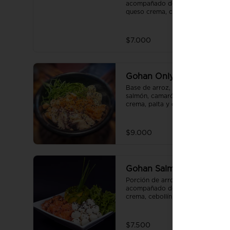
acompañado de bolitas de 
queso crema, cebollín,palta y 
sazonado con aceite de sésamo. 
(incluye una salsa soya y un 
palito).
$7.000
Gohan Only
Base de arroz, acompañado de 
salmón, camarón, pulpo, queso 
crema, palta y cebollín
$9.000
Gohan Salmón
Porción de arroz con sésamo 
acompañado de salmón, queso 
crema, cebollín,palta y sazonado 
con aceite de sésamo. (incluye 
una salsa soya y un palito).
$7.500