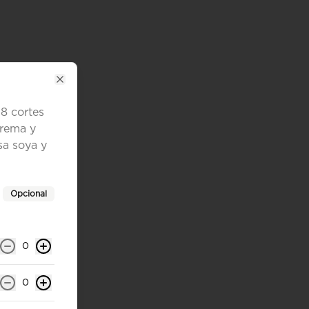
Close
 8 cortes
crema y
sa soya y
Opcional
0
0