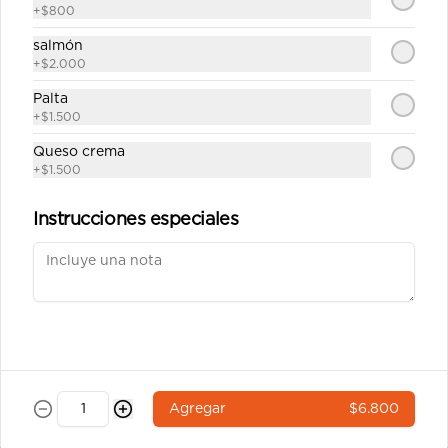
salsa soya y un palito).
+
$800
$6.400
salmón
+
$2.000
Palta
Ebi tempura 7a
+
$1.500
Roll`s con arroz por fuera 8 corte 
cubierto en sésamo relleno camarón 
Queso crema
tempura,queso crema y ciboulette 
+
$1.500
(incluye una salsa soya y un palito).
Instrucciones especiales
$6.900
Pulpo california 8a
Roll`s con arroz por fuera 8 corte 
cubierto en sésamo relleno pulpo , 
queso crema, palta (incluye una salsa 
soya y un palito).
$6.900
Agregar
$6.800