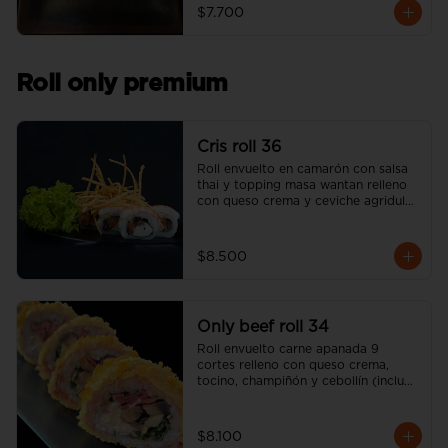
$7.700
Roll only premium
Cris roll 36
Roll envuelto en camarón con salsa 
thai y topping masa wantan relleno 
con queso crema y ceviche agridulce 
de salmón (incluye una salsa soya y 
un palito).
$8.500
Only beef roll 34
Roll envuelto carne apanada 9 
cortes relleno con queso crema, 
tocino, champiñón y cebollín (incluye 
una salsa soya y un palito).
$8.100