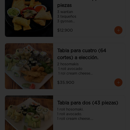
piezas
3 wantan

3 tequeños

3 gyosas

3 empanadas japonesa

$12.900
3 camarón panko
Tabla para cuatro (64
cortes) a elección.
2 hosomakis

 1 roll avocado

 1 rol cream cheese

 1 roll tempura

$35.900
 1 roll california

 8 camarón panko

 4 gyosas 

(incluye cinco salsa soya y dos 
unagui 4 palitos).
Tabla para dos (43 piezas)
1 roll hosomaki.

1 roll avocado.

1 roll cream cheese.

1 roll tempura.

8 gyosas