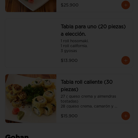
$25.900
Tabla para uno (20 piezas)
a elección.
1 roll hosomaki.

1 roll california.

3 gyosas
$13.900
Tabla roll caliente (30
piezas)
27 ( queso crema y almendras 
tostadas)

28 (queso crema, camarón y 
cebollín)

$15.900
29 (queso crema, pollo y ciboulette)