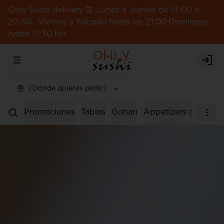
Only Sushi delivery ⏰ Lunes a Jueves de 13:00 a
20:30. Viernes y Sábado hasta las 21:00,Domingos
hasta 17:30 hrs
Abrir menu de navegación
Logi
¿Dónde quieres pedir?
Promociones
Tablas
Gohan
Appetizers calientes