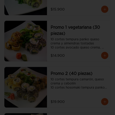
10 cortes california sésamo 
kanikama, queso crema y palta

$15.900
(incluye 2 salsa soya y una salsa 
unagui, 2 palitos)
Promo 1 vegetariana (30
piezas)
10 cortes tempura panko queso 
crema y almendras tostadas

10 cortes avocado queso crema, 
champiñon tempura y ciboulette

$14.900
10 cortes california sésamo palmito, 
palta y espárrago

(incluye dos salsa soya y dos salsa 
unagui, 2 palitos)
Promo 2 (40 piezas)
10 cortes tempura camarón, queso 
crema y cebollín

10 cortes hosomaki tempura panko 
queso crema y pollo

10 cortes avocado salmón, queso 
crema y ciboulette

$19.900
10 cortes california sésamo pollo 
teriyaki, queso crema y palta

(incluye dos salsa soya y dos salsa 