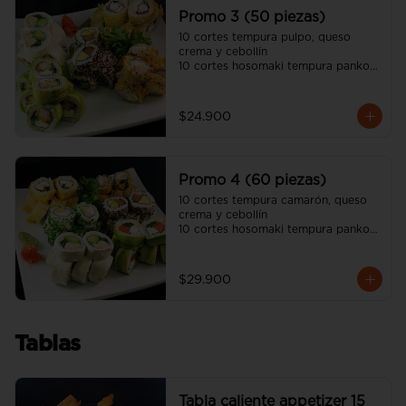
unagui, 2 palitos)
Promo 3 (50 piezas)
10 cortes tempura pulpo, queso 
crema y cebollín

10 cortes hosomaki tempura panko 
queso crema y pollo

10 cortes avocado camarón 
tempura, queso crema y cebollín

$24.900
10 cortes california sésamo salmón, 
palta y cebollín

10 cortes cream cheese pollo 
teriyaki, palta y ciboulette

Promo 4 (60 piezas)
(incluye tres salsa soya y dos salsa 
unagui, 3 palitos)
10 cortes tempura camarón, queso 
crema y cebollín

10 cortes hosomaki tempura panko 
queso crema y pollo

10 cortes avocado salmón, queso 
crema y ciboulette

$29.900
10 cortes california sésamo salmón, 
palta y cebollín

10 cortes cream cheese pollo 
teriyaki, palta y ciboulette

Tablas
10 cortes california ciboulette 
camarón, queso crema y palta

(incluye cuatro salsa soya y dos 
salsa unagui, 4 palitos)
Tabla caliente appetizer 15