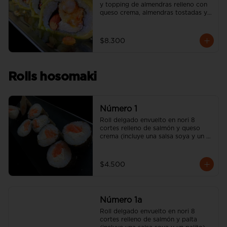
y topping de almendras relleno con 
queso crema, almendras tostadas y 
camarón apanado (incluye una salsa 
soya y un palito).
$8.300
Rolls hosomaki
Número 1
Roll delgado envuelto en nori 8 
cortes relleno de salmón y queso 
crema (incluye una salsa soya y un 
palito).
$4.500
Número 1a
Roll delgado envuelto en nori 8 
cortes relleno de salmón y palta 