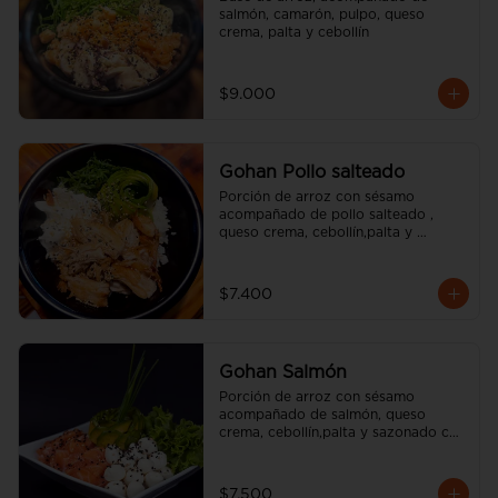
salmón, camarón, pulpo, queso 
crema, palta y cebollín
$9.000
Gohan Pollo salteado
Porción de arroz con sésamo 
acompañado de pollo salteado , 
queso crema, cebollín,palta y 
sazonado con aceite de sésamo. 
(incluye una salsa soya y un palito).
$7.400
Gohan Salmón
Porción de arroz con sésamo 
acompañado de salmón, queso 
crema, cebollín,palta y sazonado con 
aceite de sésamo. (incluye una salsa 
soya y un palito).
$7.500