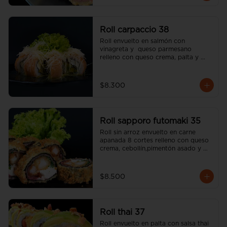
Roll carpaccio 38
Roll envuelto en salmón con 
vinagreta y  queso parmesano 
relleno con queso crema, palta y 
alcaparras (incluye una salsa soya y 
un palito).
$8.300
Roll sapporo futomaki 35
Roll sin arroz envuelto en carne 
apanada 8 cortes relleno con queso 
crema, cebollín,pimentón asado y 
camarón apanado (incluye una salsa 
soya y un palito).
$8.500
Roll thai 37
Roll envuelto en palta con salsa thai 