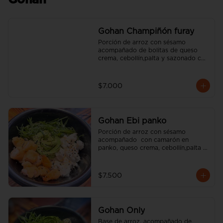
Gohan
Gohan Champiñón furay
Porción de arroz con sésamo 
acompañado de bolitas de queso 
crema, cebollín,palta y sazonado con 
aceite de sésamo. (incluye una salsa 
soya y un palito).
$7.000
Gohan Ebi panko
Porción de arroz con sésamo 
acompañado  con camarón en 
panko, queso crema, cebollín,palta y 
sazonado con aceite de sésamo. 
(incluye una salsa soya y un palito).
$7.500
Gohan Only
Base de arroz, acompañado de 