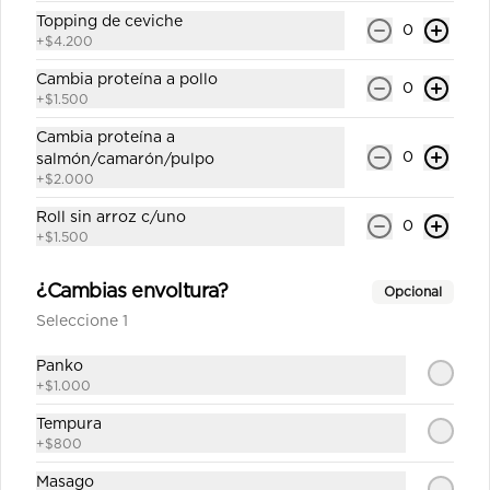
California shake número 8
Topping de ceviche
0
+
$4.200
Roll`s con arroz por fuera 8 corte 
cubierto en sésamo relleno salmón , 
Cambia proteína a pollo
queso crema y palta (incluye una 
0
salsa soya y un palito).
+
$1.500
Cambia proteína a
$6.800
0
salmón/camarón/pulpo
+
$2.000
California surimi 9
Roll sin arroz c/uno
0
+
$1.500
Roll`s con arroz por fuera 8 corte 
cubierto en sésamo 
kanikama,palta,queso crema (incluye 
¿Cambias envoltura?
Opcional
una salsa soya y un palito).
Seleccione 1
$6.000
Panko
+
$1.000
California teriyaki 10
Tempura
Roll`s con arroz por fuera 8 corte 
+
$800
cubierto en sésamo pollo teriyaki 
,queso crema, palta (incluye una 
Masago