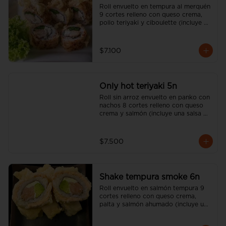
Roll envuelto en tempura al merquén 
9 cortes relleno con queso crema, 
pollo teriyaki y ciboulette (incluye 
una salsa soya y un palito).
$7.100
Only hot teriyaki 5n
Roll sin arroz envuelto en panko con 
nachos 8 cortes relleno con queso 
crema y salmón (incluye una salsa 
soya y un palito).
$7.500
Shake tempura smoke 6n
Roll envuelto en salmón tempura 9 
cortes relleno con queso crema, 
palta y salmón ahumado (incluye una 
salsa soya y un palito).