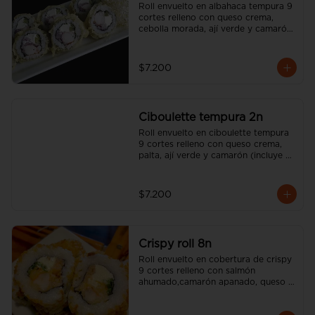
Roll envuelto en albahaca tempura 9 
cortes relleno con queso crema, 
cebolla morada, ají verde y camarón 
(incluye una salsa soya y un palito).
$7.200
Ciboulette tempura 2n
Roll envuelto en ciboulette tempura 
9 cortes relleno con queso crema, 
palta, ají verde y camarón (incluye 
una salsa soya y un palito).
$7.200
Crispy roll 8n
Roll envuelto en cobertura de crispy 
9 cortes relleno con salmón 
ahumado,camarón apanado, queso 
crema, sésamo tostado y cebollín  
(incluye una salsa soya y un palito).