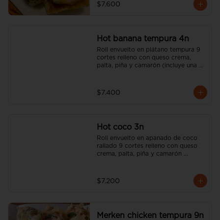
$7.600
Hot banana tempura 4n
Roll envuelto en plátano tempura 9 
cortes relleno con queso crema, 
palta, piña y camarón (incluye una 
salsa soya y un palito).
$7.400
Hot coco 3n
Roll envuelto en apanado de coco 
rallado 9 cortes relleno con queso 
crema, palta, piña y camarón 
(incluye una salsa soya y un palito).
$7.200
Merken chicken tempura 9n