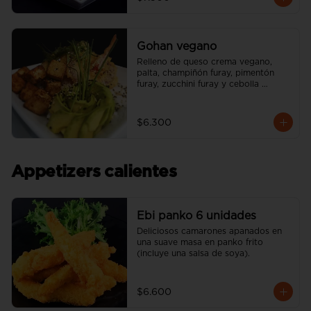
Gohan vegano
Relleno de queso crema vegano, 
palta, champiñón furay, pimentón 
furay, zucchini furay y cebolla 
morada furay. (incluye una salsa soya 
y un palito).
$6.300
Appetizers calientes
Ebi panko 6 unidades
Deliciosos camarones apanados en 
una suave masa en panko frito 
(incluye una salsa de soya).
$6.600