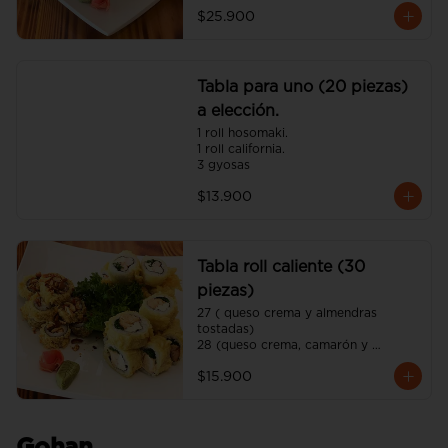
$25.900
Tabla para uno (20 piezas)
a elección.
1 roll hosomaki.

1 roll california.

3 gyosas
$13.900
Tabla roll caliente (30
piezas)
27 ( queso crema y almendras 
tostadas)

28 (queso crema, camarón y 
cebollín)

$15.900
29 (queso crema, pollo y ciboulette)