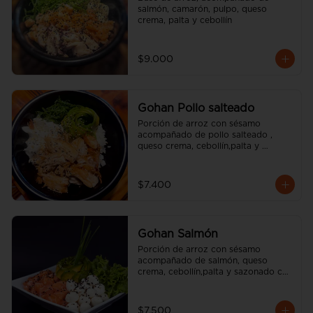
salmón, camarón, pulpo, queso 
crema, palta y cebollín
$9.000
Gohan Pollo salteado
Porción de arroz con sésamo 
acompañado de pollo salteado , 
queso crema, cebollín,palta y 
sazonado con aceite de sésamo. 
(incluye una salsa soya y un palito).
$7.400
Gohan Salmón
Porción de arroz con sésamo 
acompañado de salmón, queso 
crema, cebollín,palta y sazonado con 
aceite de sésamo. (incluye una salsa 
soya y un palito).
$7.500