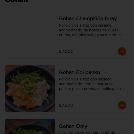
Gohan
Gohan Champiñón furay
Porción de arroz con sésamo 
acompañado de bolitas de queso 
crema, cebollín,palta y sazonado con 
aceite de sésamo. (incluye una salsa 
soya y un palito).
$7.000
Gohan Ebi panko
Porción de arroz con sésamo 
acompañado  con camarón en 
panko, queso crema, cebollín,palta y 
sazonado con aceite de sésamo. 
(incluye una salsa soya y un palito).
$7.500
Gohan Only
Base de arroz, acompañado de 