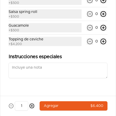
0
salsa soya y un palito).
+
$500
$6.400
Salsa spring roll
0
+
$500
Guacamole
0
Ebi tempura 7a
+
$500
Roll`s con arroz por fuera 8 corte 
cubierto en sésamo relleno camarón 
Topping de ceviche
0
tempura,queso crema y ciboulette 
+
$4.200
(incluye una salsa soya y un palito).
Instrucciones especiales
$6.900
Pulpo california 8a
Roll`s con arroz por fuera 8 corte 
cubierto en sésamo relleno pulpo , 
queso crema, palta (incluye una salsa 
soya y un palito).
$6.900
Agregar
$6.400