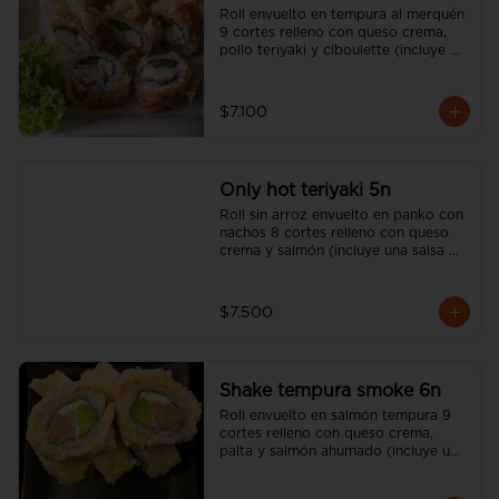
Roll envuelto en tempura al merquén 
9 cortes relleno con queso crema, 
pollo teriyaki y ciboulette (incluye 
una salsa soya y un palito).
$7.100
Only hot teriyaki 5n
Roll sin arroz envuelto en panko con 
nachos 8 cortes relleno con queso 
crema y salmón (incluye una salsa 
soya y un palito).
$7.500
Shake tempura smoke 6n
Roll envuelto en salmón tempura 9 
cortes relleno con queso crema, 
palta y salmón ahumado (incluye una 
salsa soya y un palito).