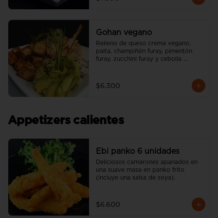
Gohan vegano
Relleno de queso crema vegano, 
palta, champiñón furay, pimentón 
furay, zucchini furay y cebolla 
morada furay. (incluye una salsa soya 
y un palito).
$6.300
Appetizers calientes
Ebi panko 6 unidades
Deliciosos camarones apanados en 
una suave masa en panko frito 
(incluye una salsa de soya).
$6.600