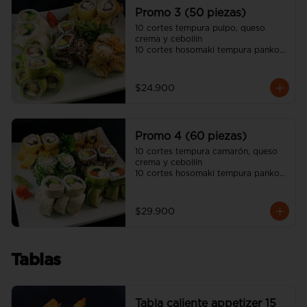
unagui, 2 palitos)
Promo 3 (50 piezas)
10 cortes tempura pulpo, queso 
crema y cebollín

10 cortes hosomaki tempura panko 
queso crema y pollo

10 cortes avocado camarón 
tempura, queso crema y cebollín

$24.900
10 cortes california sésamo salmón, 
palta y cebollín

10 cortes cream cheese pollo 
teriyaki, palta y ciboulette

Promo 4 (60 piezas)
(incluye tres salsa soya y dos salsa 
unagui, 3 palitos)
10 cortes tempura camarón, queso 
crema y cebollín

10 cortes hosomaki tempura panko 
queso crema y pollo

10 cortes avocado salmón, queso 
crema y ciboulette

$29.900
10 cortes california sésamo salmón, 
palta y cebollín

10 cortes cream cheese pollo 
teriyaki, palta y ciboulette

Tablas
10 cortes california ciboulette 
camarón, queso crema y palta

(incluye cuatro salsa soya y dos 
salsa unagui, 4 palitos)
Tabla caliente appetizer 15