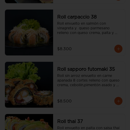
Roll carpaccio 38
Roll envuelto en salmón con 
vinagreta y  queso parmesano 
relleno con queso crema, palta y 
alcaparras (incluye una salsa soya y 
un palito).
$8.300
Roll sapporo futomaki 35
Roll sin arroz envuelto en carne 
apanada 8 cortes relleno con queso 
crema, cebollín,pimentón asado y 
camarón apanado (incluye una salsa 
soya y un palito).
$8.500
Roll thai 37
Roll envuelto en palta con salsa thai 