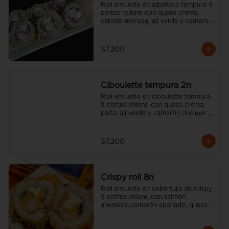
Roll envuelto en albahaca tempura 9 
cortes relleno con queso crema, 
cebolla morada, ají verde y camarón 
(incluye una salsa soya y un palito).
$7.200
Ciboulette tempura 2n
Roll envuelto en ciboulette tempura 
9 cortes relleno con queso crema, 
palta, ají verde y camarón (incluye 
una salsa soya y un palito).
$7.200
Crispy roll 8n
Roll envuelto en cobertura de crispy 
9 cortes relleno con salmón 
ahumado,camarón apanado, queso 
crema, sésamo tostado y cebollín  
(incluye una salsa soya y un palito).