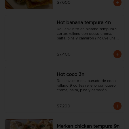
$7.600
Hot banana tempura 4n
Roll envuelto en plátano tempura 9 
cortes relleno con queso crema, 
palta, piña y camarón (incluye una 
salsa soya y un palito).
$7.400
Hot coco 3n
Roll envuelto en apanado de coco 
rallado 9 cortes relleno con queso 
crema, palta, piña y camarón 
(incluye una salsa soya y un palito).
$7.200
Merken chicken tempura 9n