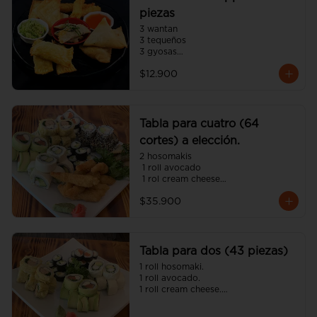
piezas
3 wantan

3 tequeños

3 gyosas

3 empanadas japonesa

$12.900
3 camarón panko
Tabla para cuatro (64
cortes) a elección.
2 hosomakis

 1 roll avocado

 1 rol cream cheese

 1 roll tempura

$35.900
 1 roll california

 8 camarón panko

 4 gyosas 

(incluye cinco salsa soya y dos 
unagui 4 palitos).
Tabla para dos (43 piezas)
1 roll hosomaki.

1 roll avocado.

1 roll cream cheese.

1 roll tempura.

8 gyosas