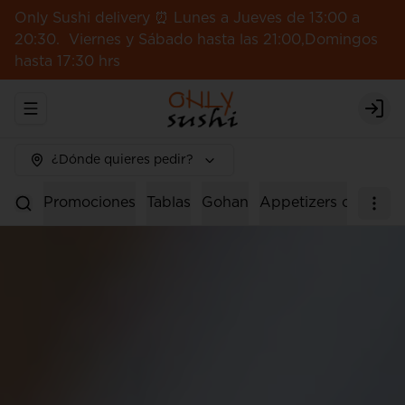
Only Sushi delivery ⏰ Lunes a Jueves de 13:00 a
20:30. Viernes y Sábado hasta las 21:00,Domingos
hasta 17:30 hrs
Abrir menu de navegación
Logi
¿Dónde quieres pedir?
Promociones
Tablas
Gohan
Appetizers calientes