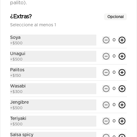
palito).
California shake número 8
Roll`s con arroz por fuera 8 corte 
¿Extras?
Opcional
cubierto en sésamo relleno salmón , 
queso crema y palta (incluye una 
Seleccione al menos 1
salsa soya y un palito).
Soya
$6.800
0
+
$500
Unagui
0
+
$500
California surimi 9
Roll`s con arroz por fuera 8 corte 
Palitos
0
cubierto en sésamo 
+
$150
kanikama,palta,queso crema (incluye 
una salsa soya y un palito).
Wasabi
0
+
$300
$6.000
Jengibre
0
+
$500
California teriyaki 10
Teriyaki
0
Roll`s con arroz por fuera 8 corte 
+
$500
cubierto en sésamo pollo teriyaki 
,queso crema, palta (incluye una 
Salsa spicy