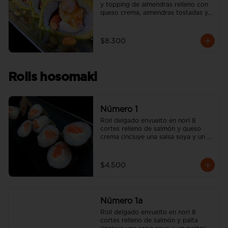
y topping de almendras relleno con 
queso crema, almendras tostadas y 
camarón apanado (incluye una salsa 
soya y un palito).
$8.300
Rolls hosomaki
Número 1
Roll delgado envuelto en nori 8 
cortes relleno de salmón y queso 
crema (incluye una salsa soya y un 
palito).
$4.500
Número 1a
Roll delgado envuelto en nori 8 
cortes relleno de salmón y palta 