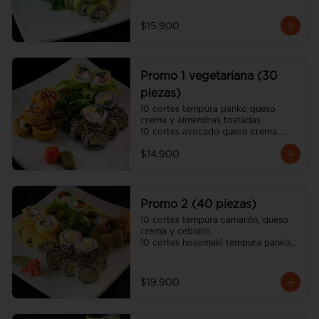
10 cortes california sésamo 
kanikama, queso crema y palta

$15.900
(incluye 2 salsa soya y una salsa 
unagui, 2 palitos)
Promo 1 vegetariana (30
piezas)
10 cortes tempura panko queso 
crema y almendras tostadas

10 cortes avocado queso crema, 
champiñon tempura y ciboulette

$14.900
10 cortes california sésamo palmito, 
palta y espárrago

(incluye dos salsa soya y dos salsa 
unagui, 2 palitos)
Promo 2 (40 piezas)
10 cortes tempura camarón, queso 
crema y cebollín

10 cortes hosomaki tempura panko 
queso crema y pollo

10 cortes avocado salmón, queso 
crema y ciboulette

$19.900
10 cortes california sésamo pollo 
teriyaki, queso crema y palta

(incluye dos salsa soya y dos salsa 