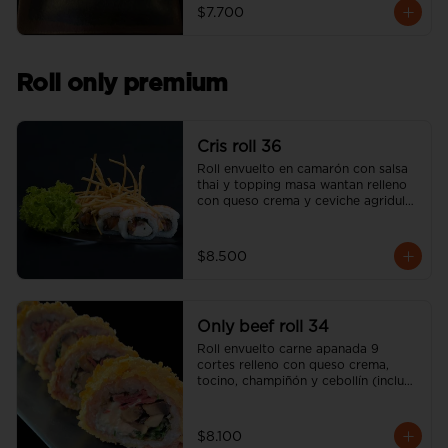
$7.700
Roll only premium
Cris roll 36
Roll envuelto en camarón con salsa 
thai y topping masa wantan relleno 
con queso crema y ceviche agridulce 
de salmón (incluye una salsa soya y 
un palito).
$8.500
Only beef roll 34
Roll envuelto carne apanada 9 
cortes relleno con queso crema, 
tocino, champiñón y cebollín (incluye 
una salsa soya y un palito).
$8.100